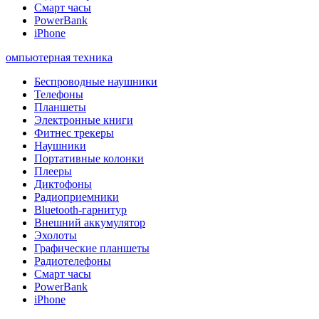
Смарт часы
PowerBank
iPhone
омпьютерная техника
Беспроводные наушники
Телефоны
Планшеты
Электронные книги
Фитнес трекеры
Наушники
Портативные колонки
Плееры
Диктофоны
Радиоприемники
Bluetooth-гарнитур
Внешний аккумулятор
Эхолоты
Графические планшеты
Радиотелефоны
Смарт часы
PowerBank
iPhone