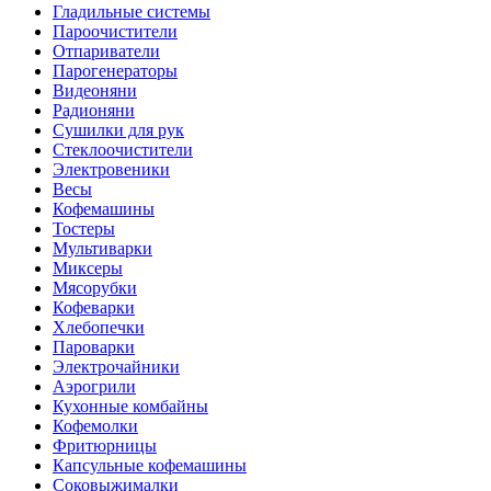
Гладильные системы
Пароочистители
Отпариватели
Парогенераторы
Видеоняни
Радионяни
Сушилки для рук
Стеклоочистители
Электровеники
Весы
Кофемашины
Тостеры
Мультиварки
Миксеры
Мясорубки
Кофеварки
Хлебопечки
Пароварки
Электрочайники
Аэрогрили
Кухонные комбайны
Кофемолки
Фритюрницы
Капсульные кофемашины
Соковыжималки