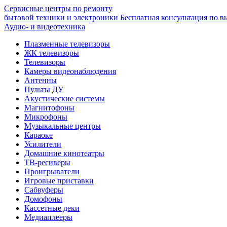
Сервисные центры по ремонту
бытовой техники и электроники
Бесплатная консультация по в
Аудио- и видеотехника
Плазменные телевизоры
ЖК телевизоры
Телевизоры
Камеры видеонаблюдения
Антенны
Пульты ДУ
Акустические системы
Магнитофоны
Микрофоны
Музыкальные центры
Караоке
Усилители
Домашние кинотеатры
ТВ-ресиверы
Проигрыватели
Игровые приставки
Сабвуферы
Домофоны
Кассетные деки
Медиаплееры