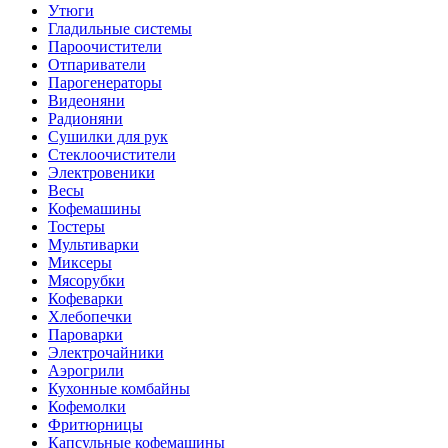
Утюги
Гладильные системы
Пароочистители
Отпариватели
Парогенераторы
Видеоняни
Радионяни
Сушилки для рук
Стеклоочистители
Электровеники
Весы
Кофемашины
Тостеры
Мультиварки
Миксеры
Мясорубки
Кофеварки
Хлебопечки
Пароварки
Электрочайники
Аэрогрили
Кухонные комбайны
Кофемолки
Фритюрницы
Капсульные кофемашины