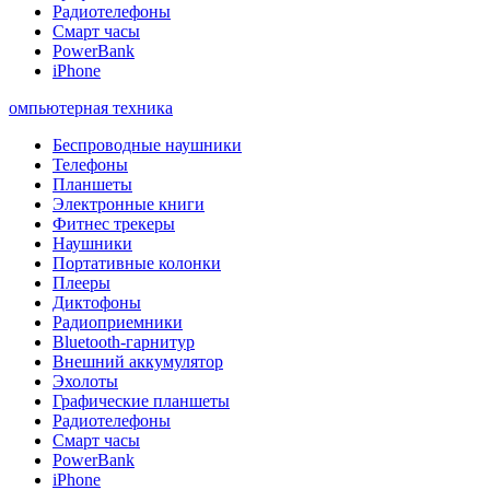
Радиотелефоны
Смарт часы
PowerBank
iPhone
омпьютерная техника
Беспроводные наушники
Телефоны
Планшеты
Электронные книги
Фитнес трекеры
Наушники
Портативные колонки
Плееры
Диктофоны
Радиоприемники
Bluetooth-гарнитур
Внешний аккумулятор
Эхолоты
Графические планшеты
Радиотелефоны
Смарт часы
PowerBank
iPhone