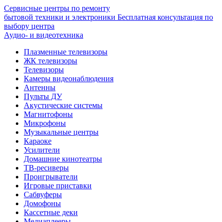
Сервисные центры по ремонту
бытовой техники и электроники
Бесплатная консультация по
выбору центра
Аудио- и видеотехника
Плазменные телевизоры
ЖК телевизоры
Телевизоры
Камеры видеонаблюдения
Антенны
Пульты ДУ
Акустические системы
Магнитофоны
Микрофоны
Музыкальные центры
Караоке
Усилители
Домашние кинотеатры
ТВ-ресиверы
Проигрыватели
Игровые приставки
Сабвуферы
Домофоны
Кассетные деки
Медиаплееры