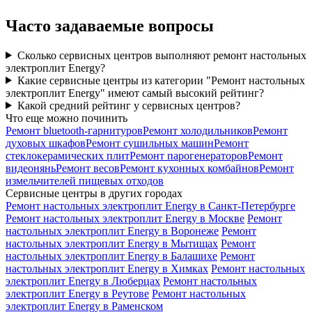
Часто задаваемые вопросы
Сколько сервисных центров выполняют ремонт настольных
электроплит Energy?
Какие сервисные центры из категории "Ремонт настольных
электроплит Energy" имеют самый высокий рейтинг?
Какой средний рейтинг у сервисных центров?
Что еще можно починить
Ремонт bluetooth-гарнитуров
Ремонт холодильников
Ремонт
духовых шкафов
Ремонт сушильных машин
Ремонт
стеклокерамических плит
Ремонт парогенераторов
Ремонт
видеонянь
Ремонт весов
Ремонт кухонных комбайнов
Ремонт
измельчителей пищевых отходов
Сервисные центры в других городах
Ремонт настольных электроплит Energy в Санкт-Петербурге
Ремонт настольных электроплит Energy в Москве
Ремонт
настольных электроплит Energy в Воронеже
Ремонт
настольных электроплит Energy в Мытищах
Ремонт
настольных электроплит Energy в Балашихе
Ремонт
настольных электроплит Energy в Химках
Ремонт настольных
электроплит Energy в Люберцах
Ремонт настольных
электроплит Energy в Реутове
Ремонт настольных
электроплит Energy в Раменском