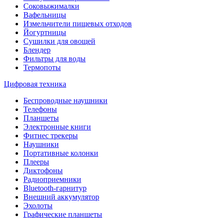
Соковыжималки
Вафельницы
Измельчители пищевых отходов
Йогуртницы
Сушилки для овощей
Блендер
Фильтры для воды
Термопоты
Цифровая техника
Беспроводные наушники
Телефоны
Планшеты
Электронные книги
Фитнес трекеры
Наушники
Портативные колонки
Плееры
Диктофоны
Радиоприемники
Bluetooth-гарнитур
Внешний аккумулятор
Эхолоты
Графические планшеты