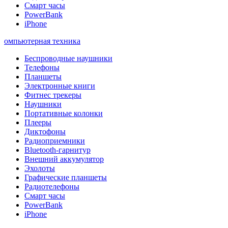
Смарт часы
PowerBank
iPhone
омпьютерная техника
Беспроводные наушники
Телефоны
Планшеты
Электронные книги
Фитнес трекеры
Наушники
Портативные колонки
Плееры
Диктофоны
Радиоприемники
Bluetooth-гарнитур
Внешний аккумулятор
Эхолоты
Графические планшеты
Радиотелефоны
Смарт часы
PowerBank
iPhone