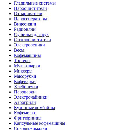
Гладильные системы
Пароочистители
Отпариватели
Парогенераторы
Видеоняни
Радионяни
Сушилки для рук
Стеклоочистители
Электровеники
Весы
Кофемашины
Тостеры
Мультиварки
Миксеры
Мясорубки
Кофеварки
Хлебопечки
Пароварки
Электрочайники
Аэрогрили
Кухонные комбайны
Кофемолки
Фритюрницы
Капсульные кофемашины
Соковыжималки