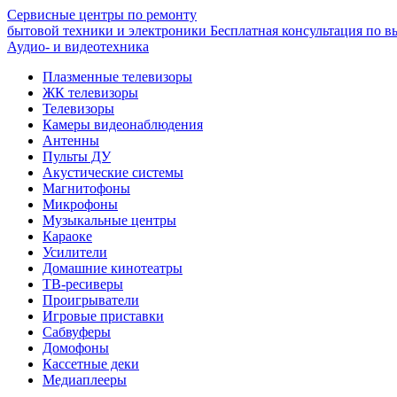
Сервисные центры по ремонту
бытовой техники и электроники
Бесплатная консультация по в
Аудио- и видеотехника
Плазменные телевизоры
ЖК телевизоры
Телевизоры
Камеры видеонаблюдения
Антенны
Пульты ДУ
Акустические системы
Магнитофоны
Микрофоны
Музыкальные центры
Караоке
Усилители
Домашние кинотеатры
ТВ-ресиверы
Проигрыватели
Игровые приставки
Сабвуферы
Домофоны
Кассетные деки
Медиаплееры