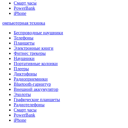
Смарт часы
PowerBank
iPhone
омпьютерная техника
Беспроводные наушники
Телефоны
Планшеты
Электронные книги
Фитнес трекеры
Наушники
Портативные колонки
Плееры
Диктофоны
Радиоприемники
Bluetooth-гарнитур
Внешний аккумулятор
Эхолоты
Графические планшеты
Радиотелефоны
Смарт часы
PowerBank
iPhone