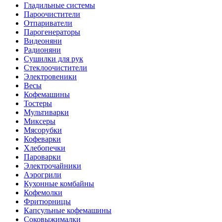
Гладильные системы
Пароочистители
Отпариватели
Парогенераторы
Видеоняни
Радионяни
Сушилки для рук
Стеклоочистители
Электровеники
Весы
Кофемашины
Тостеры
Мультиварки
Миксеры
Мясорубки
Кофеварки
Хлебопечки
Пароварки
Электрочайники
Аэрогрили
Кухонные комбайны
Кофемолки
Фритюрницы
Капсульные кофемашины
Соковыжималки