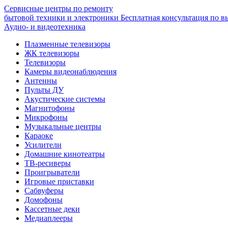
Сервисные центры по ремонту
бытовой техники и электроники
Бесплатная консультация по в
Аудио- и видеотехника
Плазменные телевизоры
ЖК телевизоры
Телевизоры
Камеры видеонаблюдения
Антенны
Пульты ДУ
Акустические системы
Магнитофоны
Микрофоны
Музыкальные центры
Караоке
Усилители
Домашние кинотеатры
ТВ-ресиверы
Проигрыватели
Игровые приставки
Сабвуферы
Домофоны
Кассетные деки
Медиаплееры