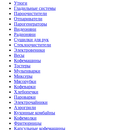
Утюги
Гладильные системы
Пароочистители
Отпариватели
Парогенераторы
Видеоняни
Радионяни
Сушилки для рук
Стеклоочистители
Электровеники
Весы
Кофемашины
Тостеры
Мультиварки
Миксеры
Мясорубки
Кофеварки
Хлебопечки
Пароварки
Электрочайники
Аэрогрили
Кухонные комбайны
Кофемолки
Фритюрницы
Капсульные кофемашины