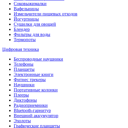
Соковыжималки
Вафельницы
Измельчители пищевых отходов
Йогуртницы
Сушилки для овощей
Блендер
Фильтры для воды
Термопоты
Цифровая техника
Беспроводные наушники
Телефоны
Планшеты
Электронные книги
Фитнес трекеры
Наушники
Портативные колонки
Плееры
Диктофоны
Радиоприемники
Bluetooth-гарнитур
Внешний аккумулятор
Эхолоты
Графические планшеты