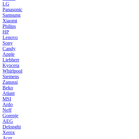
LG
Panasonic
Samsung
Xiaomi
Philips
HP
Lenovo
Sony
Candy
Apple
Liebherr
Kyocera
Whirlpool
Siemens
Zanussi
Beko
Atlant
MSI
Ardo
Neff
Gorenje
AEG
Delonghi
Xerox
Acer