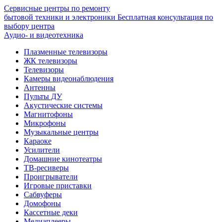
Сервисные центры по ремонту
бытовой техники и электроники
Бесплатная консультация по
выбору центра
Аудио- и видеотехника
Плазменные телевизоры
ЖК телевизоры
Телевизоры
Камеры видеонаблюдения
Антенны
Пульты ДУ
Акустические системы
Магнитофоны
Микрофоны
Музыкальные центры
Караоке
Усилители
Домашние кинотеатры
ТВ-ресиверы
Проигрыватели
Игровые приставки
Сабвуферы
Домофоны
Кассетные деки
Медиаплееры