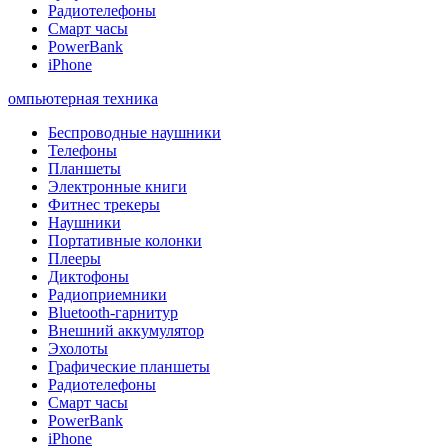
Радиотелефоны
Смарт часы
PowerBank
iPhone
омпьютерная техника
Беспроводные наушники
Телефоны
Планшеты
Электронные книги
Фитнес трекеры
Наушники
Портативные колонки
Плееры
Диктофоны
Радиоприемники
Bluetooth-гарнитур
Внешний аккумулятор
Эхолоты
Графические планшеты
Радиотелефоны
Смарт часы
PowerBank
iPhone