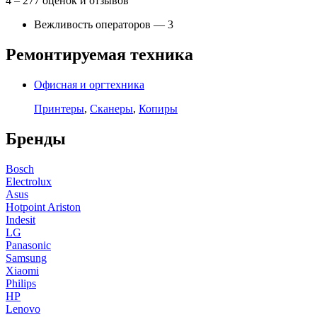
4
– 277 оценок и отзывов
Вежливость операторов — 3
Ремонтируемая техника
Офисная и оргтехника
Принтеры
,
Сканеры
,
Копиры
Бренды
Bosch
Electrolux
Asus
Hotpoint Ariston
Indesit
LG
Panasonic
Samsung
Xiaomi
Philips
HP
Lenovo