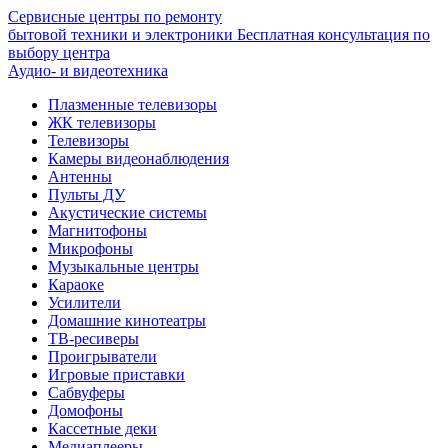
Сервисные центры по ремонту
бытовой техники и электроники
Бесплатная консультация по
выбору центра
Аудио- и видеотехника
Плазменные телевизоры
ЖК телевизоры
Телевизоры
Камеры видеонаблюдения
Антенны
Пульты ДУ
Акустические системы
Магнитофоны
Микрофоны
Музыкальные центры
Караоке
Усилители
Домашние кинотеатры
ТВ-ресиверы
Проигрыватели
Игровые приставки
Сабвуферы
Домофоны
Кассетные деки
Медиаплееры