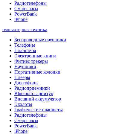
Радиотелефоны
Смарт часы
PowerBank
iPhone
омпьютерная техника
Беспроводные наушники
Телефоны
Планшеты
Электронные книги
Фитнес трекеры
Наушники
Портативные колонки
Плееры
Диктофоны
Радиоприемники
Bluetooth-гарнитур
Внешний аккумулятор
Эхолоты
Графические планшеты
Радиотелефоны
Смарт часы
PowerBank
iPhone