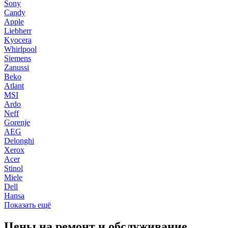
Sony
Candy
Apple
Liebherr
Kyocera
Whirlpool
Siemens
Zanussi
Beko
Atlant
MSI
Ardo
Neff
Gorenje
AEG
Delonghi
Xerox
Acer
Stinol
Miele
Dell
Hansa
Показать ещё
Цены на ремонт и обслуживание