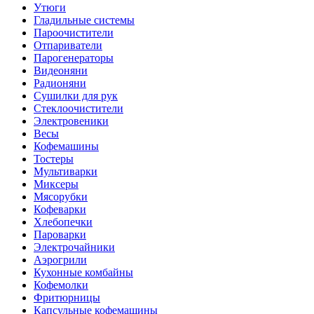
Утюги
Гладильные системы
Пароочистители
Отпариватели
Парогенераторы
Видеоняни
Радионяни
Сушилки для рук
Стеклоочистители
Электровеники
Весы
Кофемашины
Тостеры
Мультиварки
Миксеры
Мясорубки
Кофеварки
Хлебопечки
Пароварки
Электрочайники
Аэрогрили
Кухонные комбайны
Кофемолки
Фритюрницы
Капсульные кофемашины