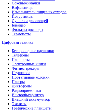
Соковыжималки
Вафельницы
Измельчители пищевых отходов
Йогуртницы
Сушилки для овощей
Блендер
Фильтры для воды
Термопоты
Цифровая техника
Беспроводные наушники
Телефоны
Планшеты
Электронные книги
Фитнес трекеры
Наушники
Портативные колонки
Плееры
Диктофоны
Радиоприемники
Bluetooth-гарнитур
Внешний аккумулятор
Эхолоты
Графические планшеты