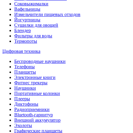
Соковыжималки
Вафельницы
Измельчители пищевых отходов
Йогуртницы
Сушилки для овощей
Блендер
Фильтры для воды
Термопоты
Цифровая техника
Беспроводные наушники
Телефоны
Планшеты
Электронные книги
Фитнес трекеры
Наушники
Портативные колонки
Плееры
Диктофоны
Радиоприемники
Bluetooth-гарнитур
Внешний аккумулятор
Эхолоты
Графические планшеты