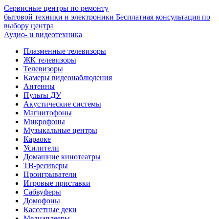
Сервисные центры по ремонту
бытовой техники и электроники
Бесплатная консультация по
выбору центра
Аудио- и видеотехника
Плазменные телевизоры
ЖК телевизоры
Телевизоры
Камеры видеонаблюдения
Антенны
Пульты ДУ
Акустические системы
Магнитофоны
Микрофоны
Музыкальные центры
Караоке
Усилители
Домашние кинотеатры
ТВ-ресиверы
Проигрыватели
Игровые приставки
Сабвуферы
Домофоны
Кассетные деки
Медиаплееры