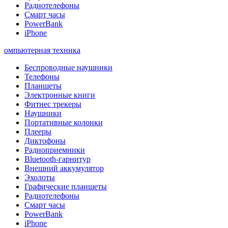
Радиотелефоны
Смарт часы
PowerBank
iPhone
омпьютерная техника
Беспроводные наушники
Телефоны
Планшеты
Электронные книги
Фитнес трекеры
Наушники
Портативные колонки
Плееры
Диктофоны
Радиоприемники
Bluetooth-гарнитур
Внешний аккумулятор
Эхолоты
Графические планшеты
Радиотелефоны
Смарт часы
PowerBank
iPhone