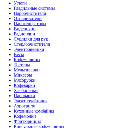
Утюги
Гладильные системы
Пароочистители
Отпариватели
Парогенераторы
Видеоняни
Радионяни
Сушилки для рук
Стеклоочистители
Электровеники
Весы
Кофемашины
Тостеры
Мультиварки
Миксеры
Мясорубки
Кофеварки
Хлебопечки
Пароварки
Электрочайники
Аэрогрили
Кухонные комбайны
Кофемолки
Фритюрницы
Капсульные кофемашины