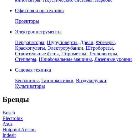
Офисная и оргтехника
Проекторы
Электроинструменты
Перфораторы
,
Шуруповёрты
,
Дрели
,
Фрезеры
,
Краскопульты
,
Электрорубанки
,
Штроборезы
,
Строительные фены
,
Пирометры
,
Тепловизоры
,
Степлеры
,
Шлифовальные машины
,
Лазерные уровни
Садовая техника
Бензопилы
,
Газонокосилки
,
Воздуходувки
,
Культиваторы
Бренды
Bosch
Electrolux
Asus
Hotpoint Ariston
Indesit