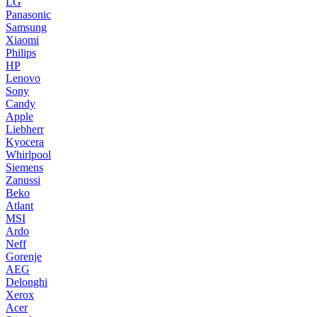
LG
Panasonic
Samsung
Xiaomi
Philips
HP
Lenovo
Sony
Candy
Apple
Liebherr
Kyocera
Whirlpool
Siemens
Zanussi
Beko
Atlant
MSI
Ardo
Neff
Gorenje
AEG
Delonghi
Xerox
Acer