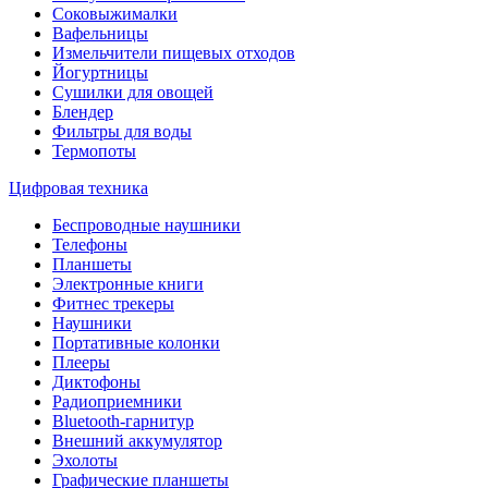
Соковыжималки
Вафельницы
Измельчители пищевых отходов
Йогуртницы
Сушилки для овощей
Блендер
Фильтры для воды
Термопоты
Цифровая техника
Беспроводные наушники
Телефоны
Планшеты
Электронные книги
Фитнес трекеры
Наушники
Портативные колонки
Плееры
Диктофоны
Радиоприемники
Bluetooth-гарнитур
Внешний аккумулятор
Эхолоты
Графические планшеты