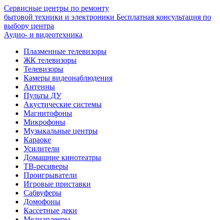
Сервисные центры по ремонту
бытовой техники и электроники
Бесплатная консультация по
выбору центра
Аудио- и видеотехника
Плазменные телевизоры
ЖК телевизоры
Телевизоры
Камеры видеонаблюдения
Антенны
Пульты ДУ
Акустические системы
Магнитофоны
Микрофоны
Музыкальные центры
Караоке
Усилители
Домашние кинотеатры
ТВ-ресиверы
Проигрыватели
Игровые приставки
Сабвуферы
Домофоны
Кассетные деки
Медиаплееры