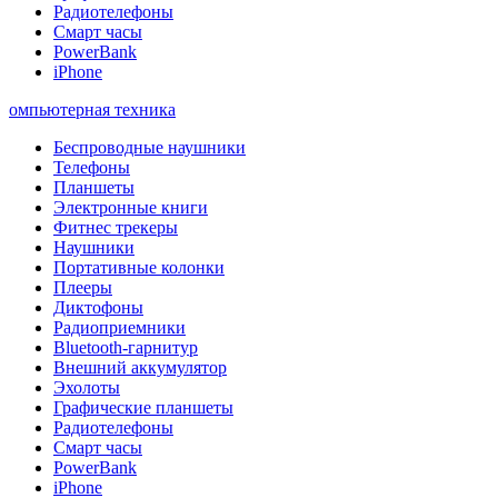
Радиотелефоны
Смарт часы
PowerBank
iPhone
омпьютерная техника
Беспроводные наушники
Телефоны
Планшеты
Электронные книги
Фитнес трекеры
Наушники
Портативные колонки
Плееры
Диктофоны
Радиоприемники
Bluetooth-гарнитур
Внешний аккумулятор
Эхолоты
Графические планшеты
Радиотелефоны
Смарт часы
PowerBank
iPhone