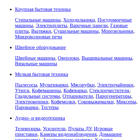
Крупная бытовая техника
Стиральные машины
,
Холодильники
,
Посудомоечные
машины
,
Электроплиты
,
Варочные панели
,
Газовые
плиты
,
Вытяжки
,
Сушильные машины
,
Морозильники
,
Микроволновые печи
Швейное оборудование
Швейные машины
,
Оверлоки
,
Вышивальные машины
,
Вязальные машины
Мелкая бытовая техника
Пылесосы
,
Мультиварки
,
Мясорубки
,
Электрочайники
,
Утюги
,
Кофемашины
,
Кофеварки
,
Стеклоочистители
,
Гладильные системы
,
Отпариватели
,
Парогенераторы
,
Электровеники
,
Кофемолки
,
Соковыжималки
,
Миксеры
,
Пароварки
,
Тостеры
Аудио- и видеотехника
Телевизоры
,
Усилители
,
Пульты ДУ
,
Игровые
приставки
,
Камеры видеонаблюдения
,
Домашние
кинотеатры
,
Акустические системы
,
Караоке