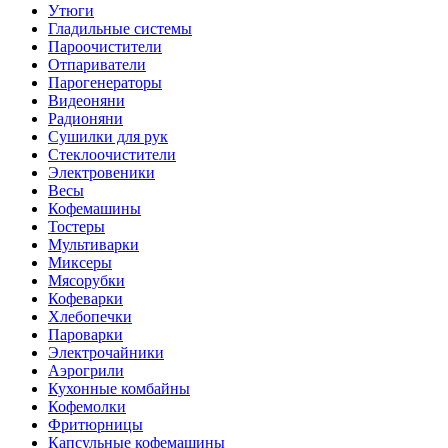
Утюги
Гладильные системы
Пароочистители
Отпариватели
Парогенераторы
Видеоняни
Радионяни
Сушилки для рук
Стеклоочистители
Электровеники
Весы
Кофемашины
Тостеры
Мультиварки
Миксеры
Мясорубки
Кофеварки
Хлебопечки
Пароварки
Электрочайники
Аэрогрили
Кухонные комбайны
Кофемолки
Фритюрницы
Капсульные кофемашины