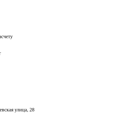
асчету
т
евская улица, 28