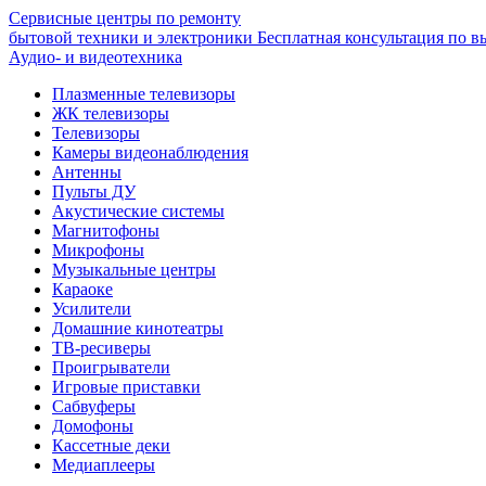
Сервисные центры по ремонту
бытовой техники и электроники
Бесплатная консультация по в
Аудио- и видеотехника
Плазменные телевизоры
ЖК телевизоры
Телевизоры
Камеры видеонаблюдения
Антенны
Пульты ДУ
Акустические системы
Магнитофоны
Микрофоны
Музыкальные центры
Караоке
Усилители
Домашние кинотеатры
ТВ-ресиверы
Проигрыватели
Игровые приставки
Сабвуферы
Домофоны
Кассетные деки
Медиаплееры