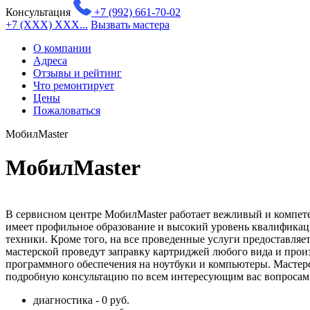
Консультация
+7 (992) 661-70-02
+7 (XXX) XXX...
Вызвать мастера
О компании
Адреса
Отзывы и рейтинг
Что ремонтирует
Цены
Пожаловаться
МобилMaster
МобилMaster
В сервисном центре МобилMaster работает вежливый и компете
имеет профильное образование и высокий уровень квалификаци
техники. Кроме того, на все проведенные услуги предоставля
мастерской проведут заправку картриджей любого вида и произ
программного обеспечения на ноутбуки и компьютеры. Мастерс
подробную консультацию по всем интересующим вас вопросам
диагностика - 0 руб.