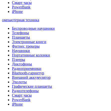
Смарт часы
PowerBank
iPhone
омпьютерная техника
Беспроводные наушники
Телефоны
Планшеты
Электронные книги
Фитнес трекеры
Наушники
Портативные колонки
Плееры
Диктофоны
Радиоприемники
Bluetooth-гарнитур
Внешний аккумулятор
Эхолоты
Графические планшеты
Радиотелефоны
Смарт часы
PowerBank
iPhone