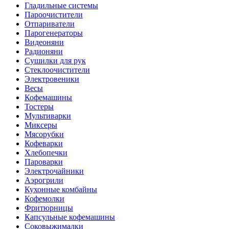
Гладильные системы
Пароочистители
Отпариватели
Парогенераторы
Видеоняни
Радионяни
Сушилки для рук
Стеклоочистители
Электровеники
Весы
Кофемашины
Тостеры
Мультиварки
Миксеры
Мясорубки
Кофеварки
Хлебопечки
Пароварки
Электрочайники
Аэрогрили
Кухонные комбайны
Кофемолки
Фритюрницы
Капсульные кофемашины
Соковыжималки