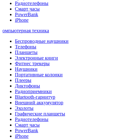
Радиотелефоны
Смарт часы
PowerBank
iPhone
омпьютерная техника
Беспроводные наушники
Телефоны
Планшеты
Электронные книги
Фитнес трекеры
Наушники
Портативные колонки
Плееры
Диктофоны
Радиоприемники
Bluetooth-гарнитур
Внешний аккумулятор
Эхолоты
Графические планшеты
Радиотелефоны
Смарт часы
PowerBank
iPhone