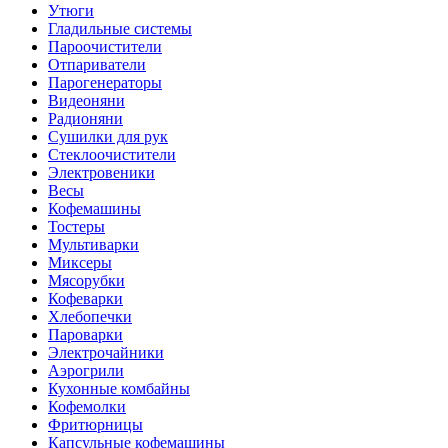
Утюги
Гладильные системы
Пароочистители
Отпариватели
Парогенераторы
Видеоняни
Радионяни
Сушилки для рук
Стеклоочистители
Электровеники
Весы
Кофемашины
Тостеры
Мультиварки
Миксеры
Мясорубки
Кофеварки
Хлебопечки
Пароварки
Электрочайники
Аэрогрили
Кухонные комбайны
Кофемолки
Фритюрницы
Капсульные кофемашины