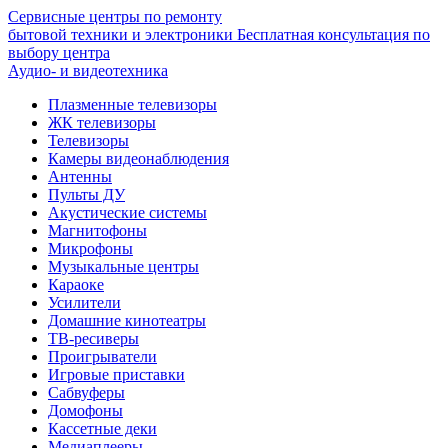
Сервисные центры по ремонту
бытовой техники и электроники
Бесплатная консультация по
выбору центра
Аудио- и видеотехника
Плазменные телевизоры
ЖК телевизоры
Телевизоры
Камеры видеонаблюдения
Антенны
Пульты ДУ
Акустические системы
Магнитофоны
Микрофоны
Музыкальные центры
Караоке
Усилители
Домашние кинотеатры
ТВ-ресиверы
Проигрыватели
Игровые приставки
Сабвуферы
Домофоны
Кассетные деки
Медиаплееры