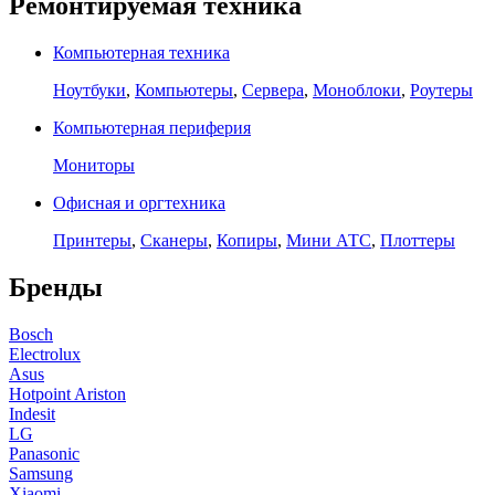
Ремонтируемая техника
Компьютерная техника
Ноутбуки
,
Компьютеры
,
Сервера
,
Моноблоки
,
Роутеры
Компьютерная периферия
Мониторы
Офисная и оргтехника
Принтеры
,
Сканеры
,
Копиры
,
Мини АТС
,
Плоттеры
Бренды
Bosch
Electrolux
Asus
Hotpoint Ariston
Indesit
LG
Panasonic
Samsung
Xiaomi