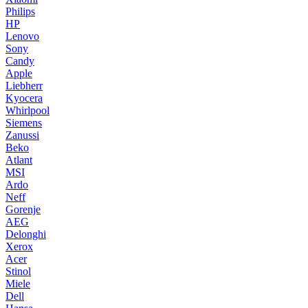
Philips
HP
Lenovo
Sony
Candy
Apple
Liebherr
Kyocera
Whirlpool
Siemens
Zanussi
Beko
Atlant
MSI
Ardo
Neff
Gorenje
AEG
Delonghi
Xerox
Acer
Stinol
Miele
Dell