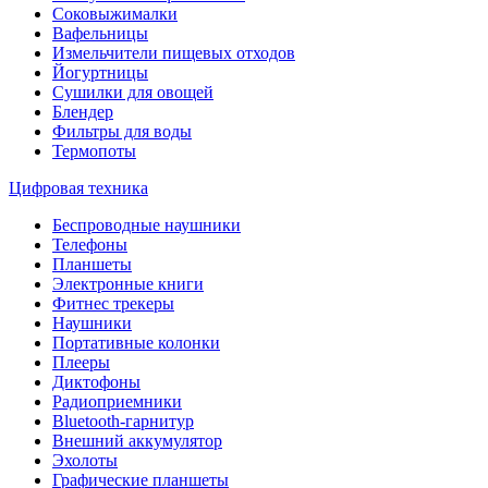
Соковыжималки
Вафельницы
Измельчители пищевых отходов
Йогуртницы
Сушилки для овощей
Блендер
Фильтры для воды
Термопоты
Цифровая техника
Беспроводные наушники
Телефоны
Планшеты
Электронные книги
Фитнес трекеры
Наушники
Портативные колонки
Плееры
Диктофоны
Радиоприемники
Bluetooth-гарнитур
Внешний аккумулятор
Эхолоты
Графические планшеты