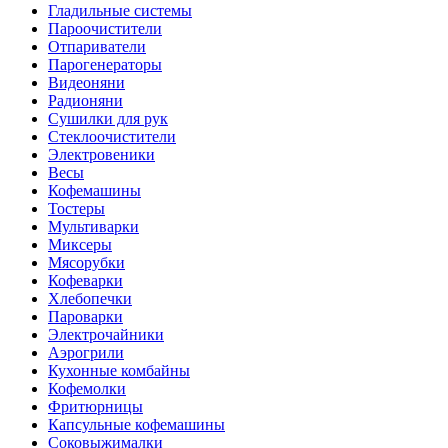
Гладильные системы
Пароочистители
Отпариватели
Парогенераторы
Видеоняни
Радионяни
Сушилки для рук
Стеклоочистители
Электровеники
Весы
Кофемашины
Тостеры
Мультиварки
Миксеры
Мясорубки
Кофеварки
Хлебопечки
Пароварки
Электрочайники
Аэрогрили
Кухонные комбайны
Кофемолки
Фритюрницы
Капсульные кофемашины
Соковыжималки