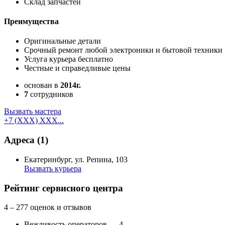
Cклад запчастей
Преимущества
Оригинальные детали
Срочный ремонт любой электроники и бытовой техники
Услуга курьера бесплатно
Честные и справедливые цены
основан в
2014г.
7
сотрудников
Вызвать мастера
+7 (XXX) XXX...
Адреса
(1)
Екатеринбург, ул. Репина, 103
Вызвать курьера
Как добраться
Создать свою карту
Рейтинг сервисного центра
4
– 277 оценок и отзывов
Вежливость операторов — 4