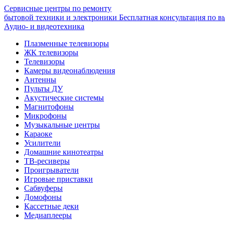
Сервисные центры по ремонту
бытовой техники и электроники
Бесплатная консультация по в
Аудио- и видеотехника
Плазменные телевизоры
ЖК телевизоры
Телевизоры
Камеры видеонаблюдения
Антенны
Пульты ДУ
Акустические системы
Магнитофоны
Микрофоны
Музыкальные центры
Караоке
Усилители
Домашние кинотеатры
ТВ-ресиверы
Проигрыватели
Игровые приставки
Сабвуферы
Домофоны
Кассетные деки
Медиаплееры