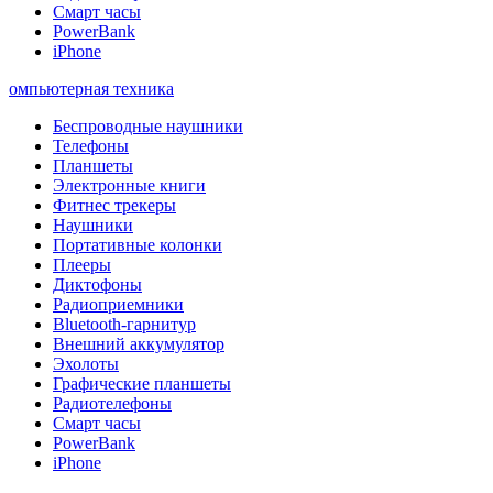
Смарт часы
PowerBank
iPhone
омпьютерная техника
Беспроводные наушники
Телефоны
Планшеты
Электронные книги
Фитнес трекеры
Наушники
Портативные колонки
Плееры
Диктофоны
Радиоприемники
Bluetooth-гарнитур
Внешний аккумулятор
Эхолоты
Графические планшеты
Радиотелефоны
Смарт часы
PowerBank
iPhone