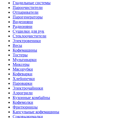
Гладильные системы
Пароочистители
Отпариватели
Парогенераторы
Видеоняни
Радионяни
Сушилки для рук
Стеклоочистители
Электровеники
Весы
Кофемашины
Тостеры
Мультиварки
Миксеры
Мясорубки
Кофеварки
Хлебопечки
Пароварки
Электрочайники
Аэрогрили
Кухонные комбайны
Кофемолки
Фритюрницы
Капсульные кофемашины
Соковыжималки