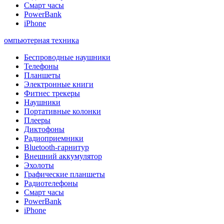
Смарт часы
PowerBank
iPhone
омпьютерная техника
Беспроводные наушники
Телефоны
Планшеты
Электронные книги
Фитнес трекеры
Наушники
Портативные колонки
Плееры
Диктофоны
Радиоприемники
Bluetooth-гарнитур
Внешний аккумулятор
Эхолоты
Графические планшеты
Радиотелефоны
Смарт часы
PowerBank
iPhone