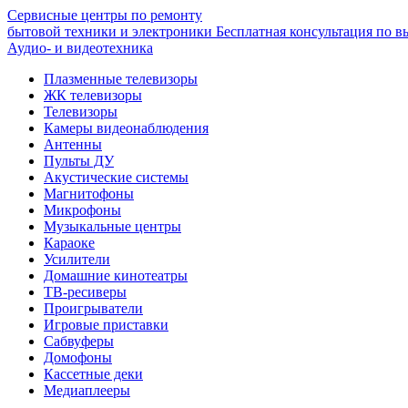
Сервисные центры по ремонту
бытовой техники и электроники
Бесплатная консультация по в
Аудио- и видеотехника
Плазменные телевизоры
ЖК телевизоры
Телевизоры
Камеры видеонаблюдения
Антенны
Пульты ДУ
Акустические системы
Магнитофоны
Микрофоны
Музыкальные центры
Караоке
Усилители
Домашние кинотеатры
ТВ-ресиверы
Проигрыватели
Игровые приставки
Сабвуферы
Домофоны
Кассетные деки
Медиаплееры