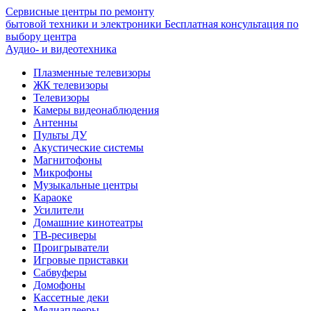
Сервисные центры по ремонту
бытовой техники и электроники
Бесплатная консультация по
выбору центра
Аудио- и видеотехника
Плазменные телевизоры
ЖК телевизоры
Телевизоры
Камеры видеонаблюдения
Антенны
Пульты ДУ
Акустические системы
Магнитофоны
Микрофоны
Музыкальные центры
Караоке
Усилители
Домашние кинотеатры
ТВ-ресиверы
Проигрыватели
Игровые приставки
Сабвуферы
Домофоны
Кассетные деки
Медиаплееры