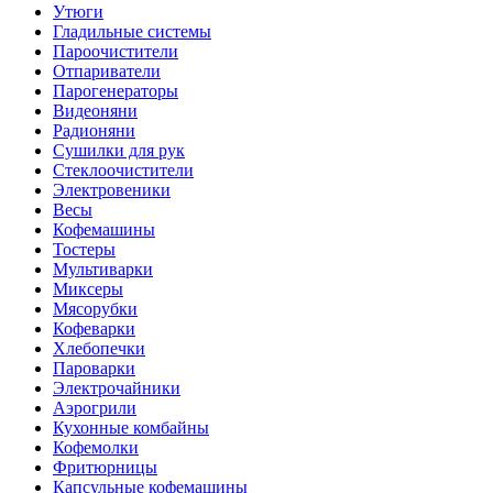
Утюги
Гладильные системы
Пароочистители
Отпариватели
Парогенераторы
Видеоняни
Радионяни
Сушилки для рук
Стеклоочистители
Электровеники
Весы
Кофемашины
Тостеры
Мультиварки
Миксеры
Мясорубки
Кофеварки
Хлебопечки
Пароварки
Электрочайники
Аэрогрили
Кухонные комбайны
Кофемолки
Фритюрницы
Капсульные кофемашины