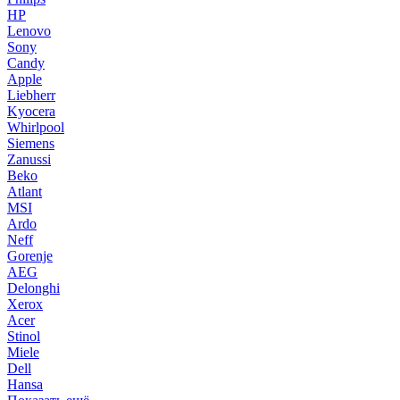
HP
Lenovo
Sony
Candy
Apple
Liebherr
Kyocera
Whirlpool
Siemens
Zanussi
Beko
Atlant
MSI
Ardo
Neff
Gorenje
AEG
Delonghi
Xerox
Acer
Stinol
Miele
Dell
Hansa