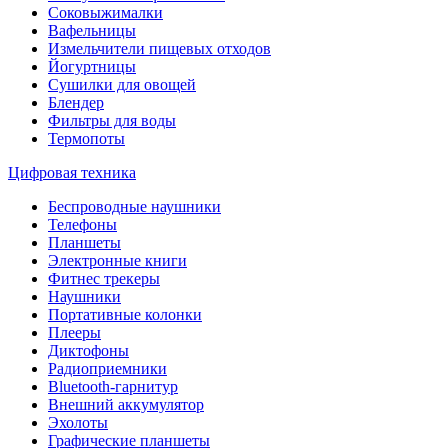
Соковыжималки
Вафельницы
Измельчители пищевых отходов
Йогуртницы
Сушилки для овощей
Блендер
Фильтры для воды
Термопоты
Цифровая техника
Беспроводные наушники
Телефоны
Планшеты
Электронные книги
Фитнес трекеры
Наушники
Портативные колонки
Плееры
Диктофоны
Радиоприемники
Bluetooth-гарнитур
Внешний аккумулятор
Эхолоты
Графические планшеты