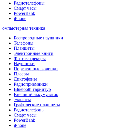
Радиотелефоны
Смарт часы
PowerBank
iPhone
омпьютерная техника
Беспроводные наушники
Телефоны
Планшеты
Электронные книги
Фитнес трекеры
Наушники
Портативные колонки
Плееры
Диктофоны
Радиоприемники
Bluetooth-гарнитур
Внешний аккумулятор
Эхолоты
Графические планшеты
Радиотелефоны
Смарт часы
PowerBank
iPhone