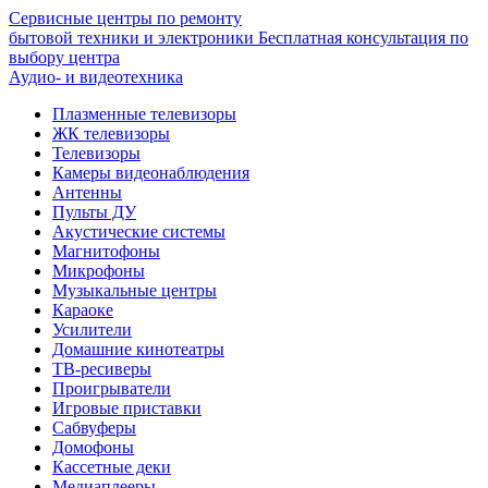
Сервисные центры по ремонту
бытовой техники и электроники
Бесплатная консультация по
выбору центра
Аудио- и видеотехника
Плазменные телевизоры
ЖК телевизоры
Телевизоры
Камеры видеонаблюдения
Антенны
Пульты ДУ
Акустические системы
Магнитофоны
Микрофоны
Музыкальные центры
Караоке
Усилители
Домашние кинотеатры
ТВ-ресиверы
Проигрыватели
Игровые приставки
Сабвуферы
Домофоны
Кассетные деки
Медиаплееры