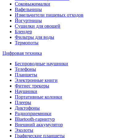
Соковыжималки
Вафельницы
Измельчители пищевых отходов
Йогуртницы
Сушилки для овощей
Блендер
Фильтры для воды
Термопоты
Цифровая техника
Беспроводные наушники
Телефоны
Планшеты
Электронные книги
Фитнес трекеры
Наушники
Портативные колонки
Плееры
Диктофоны
Радиоприемники
Bluetooth-гарнитур
Внешний аккумулятор
Эхолоты
Графические планшеты