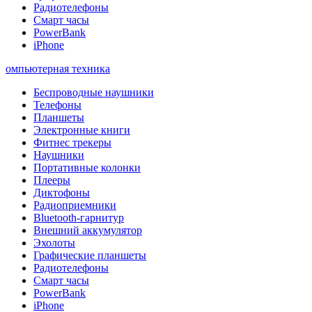
Радиотелефоны
Смарт часы
PowerBank
iPhone
омпьютерная техника
Беспроводные наушники
Телефоны
Планшеты
Электронные книги
Фитнес трекеры
Наушники
Портативные колонки
Плееры
Диктофоны
Радиоприемники
Bluetooth-гарнитур
Внешний аккумулятор
Эхолоты
Графические планшеты
Радиотелефоны
Смарт часы
PowerBank
iPhone