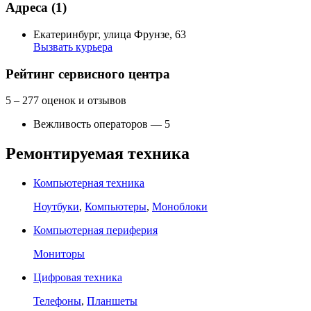
Адреса
(1)
Екатеринбург, улица Фрунзе, 63
Вызвать курьера
Как добраться
API Карт
Условия использования
Рейтинг сервисного центра
5
– 277 оценок и отзывов
Вежливость операторов — 5
Ремонтируемая техника
Компьютерная техника
Ноутбуки
,
Компьютеры
,
Моноблоки
Компьютерная периферия
Мониторы
Цифровая техника
Телефоны
,
Планшеты