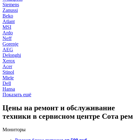
Siemens
Zanussi
Beko
Atlant
MSI
Ardo
Neff
Gorenje
AEG
Delonghi
Xerox
Acer
Stinol
Miele
Dell
Hansa
Показать ещё
Цены на ремонт и обслуживание
техники в сервисном центре Сота рем
Мониторы