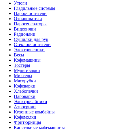
Утюги
Гладильные системы
Пароочистители
Отпариватели
Парогенераторы
Видеоняни
Радионяни
Сушилки для рук
Стеклоочистители
Электровеники
Весы
Кофемашины
Тостеры
Мультиварки
Миксеры
Мясорубки
Кофеварки
Хлебопечки
Пароварки
Электрочайники
Аэрогрили
Кухонные комбайны
Кофемолки
Фритюрницы
Капсульные кофемашины