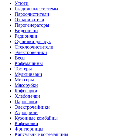
Утюги
Гладильные системы
Пароочистители
Отпариватели
Парогенераторы
Видеоняни
Радионяни
Сушилки для рук
Стеклоочистители
Электровеники
Весы
Кофемашины
Тостеры
Мультиварки
Миксеры
Мясорубки
Кофеварки
Хлебопечки
Пароварки
Электрочайники
Аэрогрили
Кухонные комбайны
Кофемолки
Фритюрницы
Капсульные кофемашины