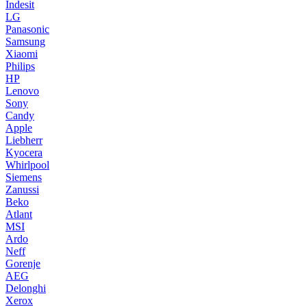
Indesit
LG
Panasonic
Samsung
Xiaomi
Philips
HP
Lenovo
Sony
Candy
Apple
Liebherr
Kyocera
Whirlpool
Siemens
Zanussi
Beko
Atlant
MSI
Ardo
Neff
Gorenje
AEG
Delonghi
Xerox