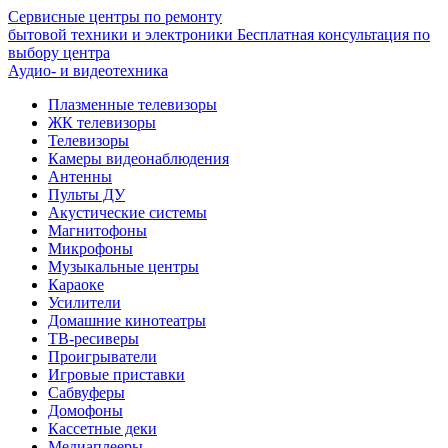
Сервисные центры по ремонту
бытовой техники и электроники
Бесплатная консультация по
выбору центра
Аудио- и видеотехника
Плазменные телевизоры
ЖК телевизоры
Телевизоры
Камеры видеонаблюдения
Антенны
Пульты ДУ
Акустические системы
Магнитофоны
Микрофоны
Музыкальные центры
Караоке
Усилители
Домашние кинотеатры
ТВ-ресиверы
Проигрыватели
Игровые приставки
Сабвуферы
Домофоны
Кассетные деки
Медиаплееры