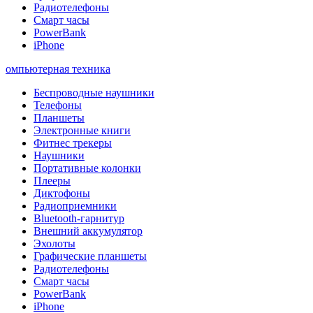
Радиотелефоны
Смарт часы
PowerBank
iPhone
омпьютерная техника
Беспроводные наушники
Телефоны
Планшеты
Электронные книги
Фитнес трекеры
Наушники
Портативные колонки
Плееры
Диктофоны
Радиоприемники
Bluetooth-гарнитур
Внешний аккумулятор
Эхолоты
Графические планшеты
Радиотелефоны
Смарт часы
PowerBank
iPhone