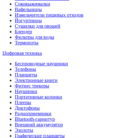
Соковыжималки
Вафельницы
Измельчители пищевых отходов
Йогуртницы
Сушилки для овощей
Блендер
Фильтры для воды
Термопоты
Цифровая техника
Беспроводные наушники
Телефоны
Планшеты
Электронные книги
Фитнес трекеры
Наушники
Портативные колонки
Плееры
Диктофоны
Радиоприемники
Bluetooth-гарнитур
Внешний аккумулятор
Эхолоты
Графические планшеты