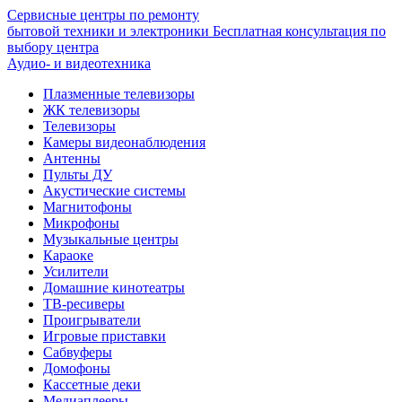
Сервисные центры по ремонту
бытовой техники и электроники
Бесплатная консультация по
выбору центра
Аудио- и видеотехника
Плазменные телевизоры
ЖК телевизоры
Телевизоры
Камеры видеонаблюдения
Антенны
Пульты ДУ
Акустические системы
Магнитофоны
Микрофоны
Музыкальные центры
Караоке
Усилители
Домашние кинотеатры
ТВ-ресиверы
Проигрыватели
Игровые приставки
Сабвуферы
Домофоны
Кассетные деки
Медиаплееры