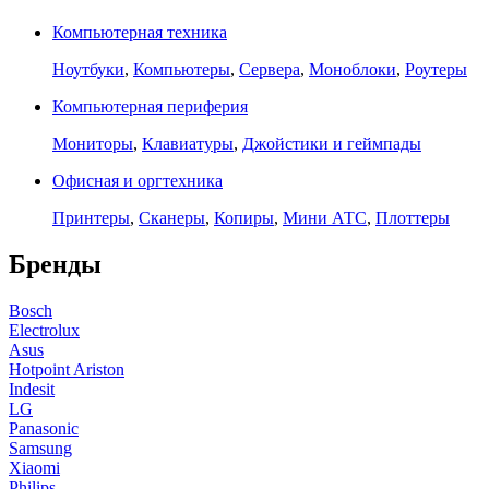
Компьютерная техника
Ноутбуки
,
Компьютеры
,
Сервера
,
Моноблоки
,
Роутеры
Компьютерная периферия
Мониторы
,
Клавиатуры
,
Джойстики и геймпады
Офисная и оргтехника
Принтеры
,
Сканеры
,
Копиры
,
Мини АТС
,
Плоттеры
Бренды
Bosch
Electrolux
Asus
Hotpoint Ariston
Indesit
LG
Panasonic
Samsung
Xiaomi
Philips