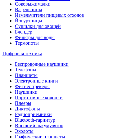
Соковыжималки
Вафельницы
Измельчители пищевых отходов
Йогуртницы
Сушилки для овощей
Блендер
Фильтры для воды
Термопоты
Цифровая техника
Беспроводные наушники
Телефоны
Планшеты
Электронные книги
Фитнес трекеры
Наушники
Портативные колонки
Плееры
Диктофоны
Радиоприемники
Bluetooth-гарнитур
Внешний аккумулятор
Эхолоты
Графические планшеты