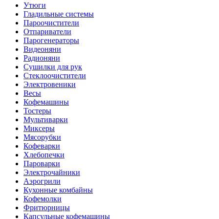
Утюги
Гладильные системы
Пароочистители
Отпариватели
Парогенераторы
Видеоняни
Радионяни
Сушилки для рук
Стеклоочистители
Электровеники
Весы
Кофемашины
Тостеры
Мультиварки
Миксеры
Мясорубки
Кофеварки
Хлебопечки
Пароварки
Электрочайники
Аэрогрили
Кухонные комбайны
Кофемолки
Фритюрницы
Капсульные кофемашины