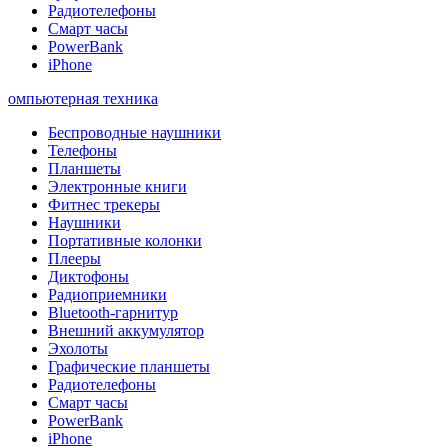
Радиотелефоны
Смарт часы
PowerBank
iPhone
омпьютерная техника
Беспроводные наушники
Телефоны
Планшеты
Электронные книги
Фитнес трекеры
Наушники
Портативные колонки
Плееры
Диктофоны
Радиоприемники
Bluetooth-гарнитур
Внешний аккумулятор
Эхолоты
Графические планшеты
Радиотелефоны
Смарт часы
PowerBank
iPhone