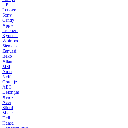
HP
Lenovo
Sony
Candy
Apple
Liebherr
Kyocera
Whirlpool
Siemens
Zanussi
Beko
Atlant
MSI
Ardo
Neff
Gorenje
AEG
Delonghi
Xerox
Acer
Stinol
Miele
Dell
Hansa