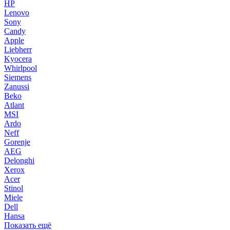
HP
Lenovo
Sony
Candy
Apple
Liebherr
Kyocera
Whirlpool
Siemens
Zanussi
Beko
Atlant
MSI
Ardo
Neff
Gorenje
AEG
Delonghi
Xerox
Acer
Stinol
Miele
Dell
Hansa
Показать ещё