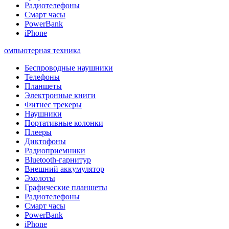
Радиотелефоны
Смарт часы
PowerBank
iPhone
омпьютерная техника
Беспроводные наушники
Телефоны
Планшеты
Электронные книги
Фитнес трекеры
Наушники
Портативные колонки
Плееры
Диктофоны
Радиоприемники
Bluetooth-гарнитур
Внешний аккумулятор
Эхолоты
Графические планшеты
Радиотелефоны
Смарт часы
PowerBank
iPhone