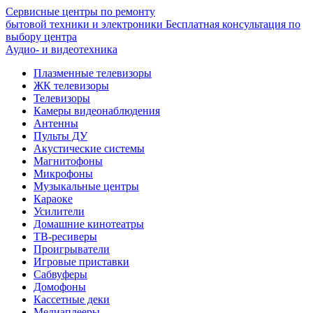
Сервисные центры по ремонту
бытовой техники и электроники
Бесплатная консультация по
выбору центра
Аудио- и видеотехника
Плазменные телевизоры
ЖК телевизоры
Телевизоры
Камеры видеонаблюдения
Антенны
Пульты ДУ
Акустические системы
Магнитофоны
Микрофоны
Музыкальные центры
Караоке
Усилители
Домашние кинотеатры
ТВ-ресиверы
Проигрыватели
Игровые приставки
Сабвуферы
Домофоны
Кассетные деки
Медиаплееры