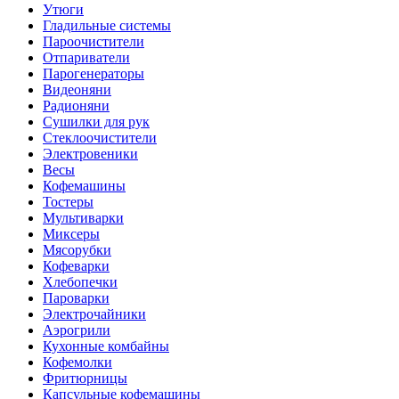
Утюги
Гладильные системы
Пароочистители
Отпариватели
Парогенераторы
Видеоняни
Радионяни
Сушилки для рук
Стеклоочистители
Электровеники
Весы
Кофемашины
Тостеры
Мультиварки
Миксеры
Мясорубки
Кофеварки
Хлебопечки
Пароварки
Электрочайники
Аэрогрили
Кухонные комбайны
Кофемолки
Фритюрницы
Капсульные кофемашины