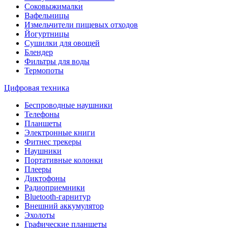
Соковыжималки
Вафельницы
Измельчители пищевых отходов
Йогуртницы
Сушилки для овощей
Блендер
Фильтры для воды
Термопоты
Цифровая техника
Беспроводные наушники
Телефоны
Планшеты
Электронные книги
Фитнес трекеры
Наушники
Портативные колонки
Плееры
Диктофоны
Радиоприемники
Bluetooth-гарнитур
Внешний аккумулятор
Эхолоты
Графические планшеты