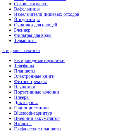
Соковыжималки
Вафельницы
Измельчители пищевых отходов
Йогуртницы
Сушилки для овощей
Блендер
Фильтры для воды
Термопоты
Цифровая техника
Беспроводные наушники
Телефоны
Планшеты
Электронные книги
Фитнес трекеры
Наушники
Портативные колонки
Плееры
Диктофоны
Радиоприемники
Bluetooth-гарнитур
Внешний аккумулятор
Эхолоты
Графические планшеты