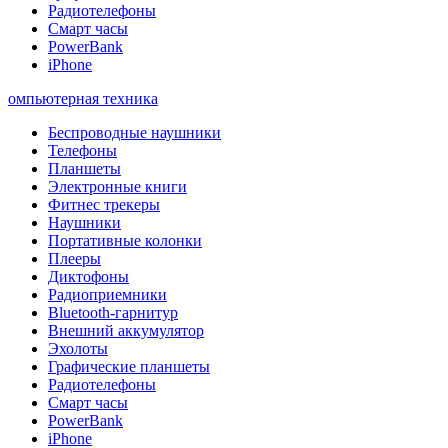
Радиотелефоны
Смарт часы
PowerBank
iPhone
омпьютерная техника
Беспроводные наушники
Телефоны
Планшеты
Электронные книги
Фитнес трекеры
Наушники
Портативные колонки
Плееры
Диктофоны
Радиоприемники
Bluetooth-гарнитур
Внешний аккумулятор
Эхолоты
Графические планшеты
Радиотелефоны
Смарт часы
PowerBank
iPhone