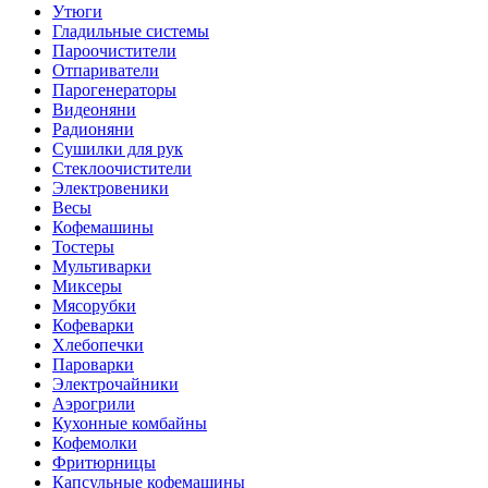
Утюги
Гладильные системы
Пароочистители
Отпариватели
Парогенераторы
Видеоняни
Радионяни
Сушилки для рук
Стеклоочистители
Электровеники
Весы
Кофемашины
Тостеры
Мультиварки
Миксеры
Мясорубки
Кофеварки
Хлебопечки
Пароварки
Электрочайники
Аэрогрили
Кухонные комбайны
Кофемолки
Фритюрницы
Капсульные кофемашины