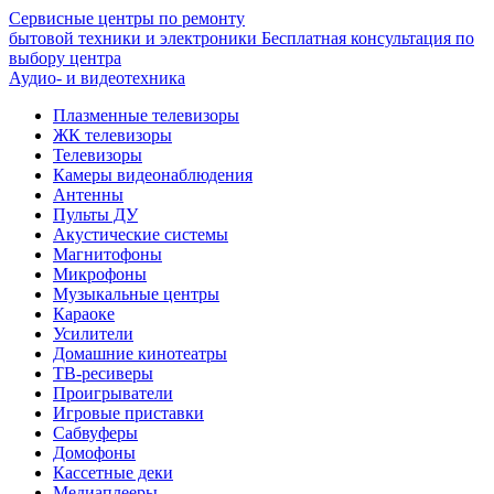
Сервисные центры по ремонту
бытовой техники и электроники
Бесплатная консультация по
выбору центра
Аудио- и видеотехника
Плазменные телевизоры
ЖК телевизоры
Телевизоры
Камеры видеонаблюдения
Антенны
Пульты ДУ
Акустические системы
Магнитофоны
Микрофоны
Музыкальные центры
Караоке
Усилители
Домашние кинотеатры
ТВ-ресиверы
Проигрыватели
Игровые приставки
Сабвуферы
Домофоны
Кассетные деки
Медиаплееры