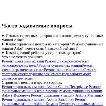
Часто задаваемые вопросы
Сколько сервисных центров выполняют ремонт сушильных
машин Asko?
Какие сервисные центры из категории "Ремонт сушильных
машин Asko" имеют самый высокий рейтинг?
Какой средний рейтинг у сервисных центров?
Что еще можно починить
Ремонт электронных книг
Ремонт диктофонов
Ремонт
микроволновых печей
Ремонт сушильных машин
Ремонт
стеклокерамических плит
Ремонт парогенераторов
Ремонт
тостеров
Ремонт мультиварок
Ремонт кофеварок
Ремонт
фильтров для воды
Сервисные центры в других городах
Ремонт сушильных машин Asko в Санкт-Петербурге
Ремонт
сушильных машин Asko в Москве
Ремонт сушильных машин
Asko в Воронеже
Ремонт сушильных машин Asko в Мытищах
Ремонт сушильных машин Asko в Балашихе
Ремонт
сушильных машин Asko в Химках
Ремонт сушильных машин