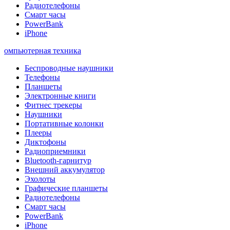
Радиотелефоны
Смарт часы
PowerBank
iPhone
омпьютерная техника
Беспроводные наушники
Телефоны
Планшеты
Электронные книги
Фитнес трекеры
Наушники
Портативные колонки
Плееры
Диктофоны
Радиоприемники
Bluetooth-гарнитур
Внешний аккумулятор
Эхолоты
Графические планшеты
Радиотелефоны
Смарт часы
PowerBank
iPhone