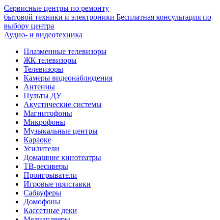
Сервисные центры по ремонту
бытовой техники и электроники
Бесплатная консультация по
выбору центра
Аудио- и видеотехника
Плазменные телевизоры
ЖК телевизоры
Телевизоры
Камеры видеонаблюдения
Антенны
Пульты ДУ
Акустические системы
Магнитофоны
Микрофоны
Музыкальные центры
Караоке
Усилители
Домашние кинотеатры
ТВ-ресиверы
Проигрыватели
Игровые приставки
Сабвуферы
Домофоны
Кассетные деки
Медиаплееры