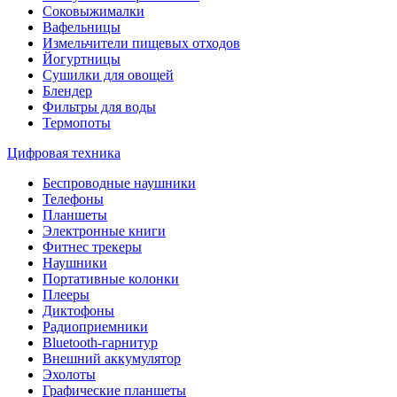
Соковыжималки
Вафельницы
Измельчители пищевых отходов
Йогуртницы
Сушилки для овощей
Блендер
Фильтры для воды
Термопоты
Цифровая техника
Беспроводные наушники
Телефоны
Планшеты
Электронные книги
Фитнес трекеры
Наушники
Портативные колонки
Плееры
Диктофоны
Радиоприемники
Bluetooth-гарнитур
Внешний аккумулятор
Эхолоты
Графические планшеты