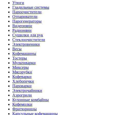
Утюги
Гладильные системы
Пароочистители
Отпариватели
Парогенераторы
Видеоняни
Радионяни
Сушилки для рук
Стеклоочистители
Электровеники
Весы
Кофемашины
Тостеры
Мультиварки
Миксеры
Мясорубки
Кофеварки
Хлебопечки
Пароварки
Электрочайники
Аэрогрили
Кухонные комбайны
Кофемолки
Фритюрницы
Капсульные кофемашины