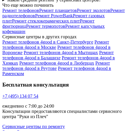
Что еще можно починить
Ремонт телефонов
Ремонт планшетов
Ремонт эхолотов
Ремонт
радиотелефонов
Ремонт PowerBank
Ремонт газовых
плит
Ремонт стеклокерамических плит
Ремонт
фритюрниц
Ремонт термопотов
Ремонт капсульных
кофемашин
Сервисные центры в других городах
Ремонт телефонов 4good в Санкт-Петербурге
Ремонт
телефонов 4good в Москве
Ремонт телефонов 4good в
Воронеже
Ремонт телефонов 4good в Мытищах
Ремонт
телефонов 4good в Балашихе
Ремонт телефонов 4good в
Химках
Ремонт телефонов 4good в Люберцах
Ремонт
телефонов 4good в Реутове
Ремонт телефонов 4good в
Раменском
Бесплатная консультация
+7 (495) 134 07 54
ежедневно с 7:00 до 24:00
Консультации предоставляются специалистами сервисного
центра "Руки из Плеч"
Сервисные центры по ремонту