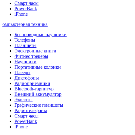
Смарт часы
PowerBank
iPhone
омпьютерная техника
Беспроводные наушники
Телефоны
Планшеты
Электронные книги
Фитнес трекеры
Наушники
Портативные колонки
Плееры
Диктофоны
Радиоприемники
Bluetooth-гарнитур
Внешний аккумулятор
Эхолоты
Графические планшеты
Радиотелефоны
Смарт часы
PowerBank
iPhone