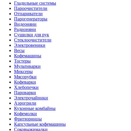
Гладильные системы
Пароочистители
Отпариватели
Парогенераторы
Видеоняни
Радионяни
Сушилки для рук
Стеклоочистители
Электровеники
Весы
Кофемашины
Тостеры
Мультиварки
Миксеры
Мясорубки
Кофеварки
Хлебопечки
Пароварки
Электрочайники
Аэрогрили
Кухонные комбайны
Кофемолки
Фритюрницы
Капсульные кофемашины
Соковыжималки