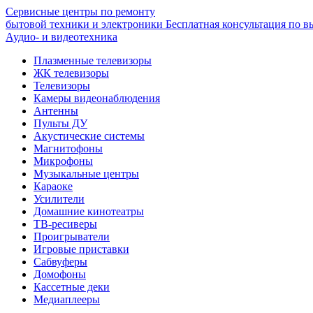
Сервисные центры по ремонту
бытовой техники и электроники
Бесплатная консультация по в
Аудио- и видеотехника
Плазменные телевизоры
ЖК телевизоры
Телевизоры
Камеры видеонаблюдения
Антенны
Пульты ДУ
Акустические системы
Магнитофоны
Микрофоны
Музыкальные центры
Караоке
Усилители
Домашние кинотеатры
ТВ-ресиверы
Проигрыватели
Игровые приставки
Сабвуферы
Домофоны
Кассетные деки
Медиаплееры