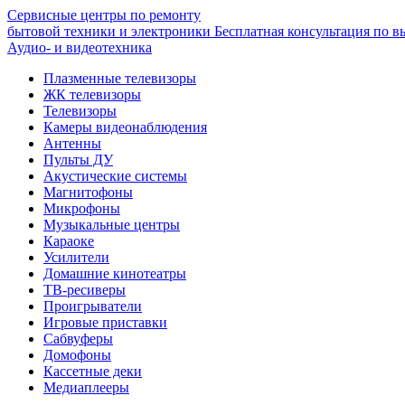
Сервисные центры по ремонту
бытовой техники и электроники
Бесплатная консультация по в
Аудио- и видеотехника
Плазменные телевизоры
ЖК телевизоры
Телевизоры
Камеры видеонаблюдения
Антенны
Пульты ДУ
Акустические системы
Магнитофоны
Микрофоны
Музыкальные центры
Караоке
Усилители
Домашние кинотеатры
ТВ-ресиверы
Проигрыватели
Игровые приставки
Сабвуферы
Домофоны
Кассетные деки
Медиаплееры