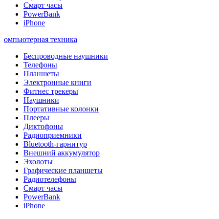
Смарт часы
PowerBank
iPhone
омпьютерная техника
Беспроводные наушники
Телефоны
Планшеты
Электронные книги
Фитнес трекеры
Наушники
Портативные колонки
Плееры
Диктофоны
Радиоприемники
Bluetooth-гарнитур
Внешний аккумулятор
Эхолоты
Графические планшеты
Радиотелефоны
Смарт часы
PowerBank
iPhone