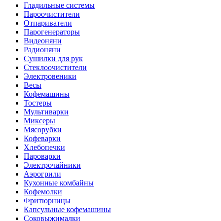
Гладильные системы
Пароочистители
Отпариватели
Парогенераторы
Видеоняни
Радионяни
Сушилки для рук
Стеклоочистители
Электровеники
Весы
Кофемашины
Тостеры
Мультиварки
Миксеры
Мясорубки
Кофеварки
Хлебопечки
Пароварки
Электрочайники
Аэрогрили
Кухонные комбайны
Кофемолки
Фритюрницы
Капсульные кофемашины
Соковыжималки