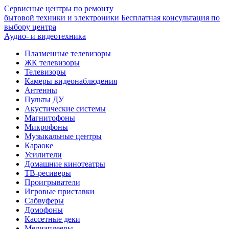
Сервисные центры по ремонту
бытовой техники и электроники
Бесплатная консультация по
выбору центра
Аудио- и видеотехника
Плазменные телевизоры
ЖК телевизоры
Телевизоры
Камеры видеонаблюдения
Антенны
Пульты ДУ
Акустические системы
Магнитофоны
Микрофоны
Музыкальные центры
Караоке
Усилители
Домашние кинотеатры
ТВ-ресиверы
Проигрыватели
Игровые приставки
Сабвуферы
Домофоны
Кассетные деки
Медиаплееры