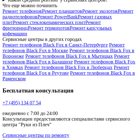
Что еще можно починить
Ремонт телефонов
Ремонт планшетов
Ремонт эхолотов
Ремонт
радиотелефонов
Ремонт PowerBank
Ремонт газовых
плит
Ремонт стеклокерамических плит
Ремонт
фритюрниц
Ремонт термопотов
Ремонт капсульных
кофемашин
Сервисные центры в других городах
Ремонт телефонов Black Fox в Санкт-Петербурге
Ремонт
телефонов Black Fox в Москве
Ремонт телефонов Black Fox в
Воронеже
Ремонт телефонов Black Fox в Мытищах
Ремонт
телефонов Black Fox в Балашихе
Ремонт телефонов Black Fox
в Химках
Ремонт телефонов Black Fox в Люберцах
Ремонт
телефонов Black Fox в Реутове
Ремонт телефонов Black Fox в
Раменском
Бесплатная консультация
+7 (495) 134 07 54
ежедневно с 7:00 до 24:00
Консультации предоставляются специалистами сервисного
центра "Руки из Плеч"
Сервисные центры по ремонту