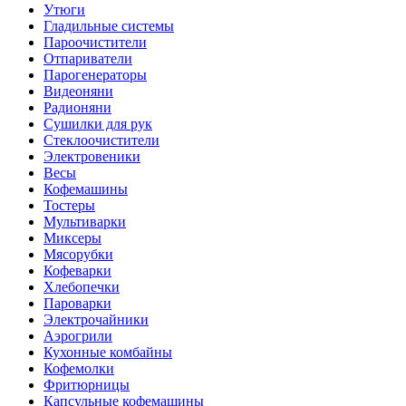
Утюги
Гладильные системы
Пароочистители
Отпариватели
Парогенераторы
Видеоняни
Радионяни
Сушилки для рук
Стеклоочистители
Электровеники
Весы
Кофемашины
Тостеры
Мультиварки
Миксеры
Мясорубки
Кофеварки
Хлебопечки
Пароварки
Электрочайники
Аэрогрили
Кухонные комбайны
Кофемолки
Фритюрницы
Капсульные кофемашины