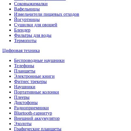
Соковыжималки
Вафельницы
Измельчители пищевых отходов
Йогуртницы
Сушилки для овощей
Блендер
Фильтры для воды
Термопоты
Цифровая техника
Беспроводные наушники
Телефоны
Планшеты
Электронные книги
Фитнес трекеры
Наушники
Портативные колонки
Плееры
Диктофоны
Радиоприемники
Bluetooth-гарнитур
Внешний аккумулятор
Эхолоты
Графические планшеты