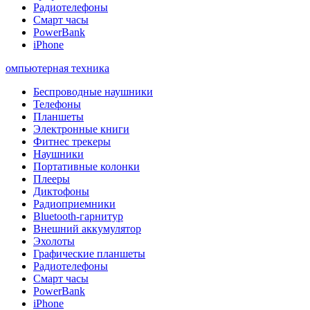
Радиотелефоны
Смарт часы
PowerBank
iPhone
омпьютерная техника
Беспроводные наушники
Телефоны
Планшеты
Электронные книги
Фитнес трекеры
Наушники
Портативные колонки
Плееры
Диктофоны
Радиоприемники
Bluetooth-гарнитур
Внешний аккумулятор
Эхолоты
Графические планшеты
Радиотелефоны
Смарт часы
PowerBank
iPhone