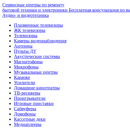
Сервисные центры по ремонту
бытовой техники и электроники
Бесплатная консультация по в
Аудио- и видеотехника
Плазменные телевизоры
ЖК телевизоры
Телевизоры
Камеры видеонаблюдения
Антенны
Пульты ДУ
Акустические системы
Магнитофоны
Микрофоны
Музыкальные центры
Караоке
Усилители
Домашние кинотеатры
ТВ-ресиверы
Проигрыватели
Игровые приставки
Сабвуферы
Домофоны
Кассетные деки
Медиаплееры