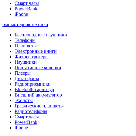
Смарт часы
PowerBank
iPhone
омпьютерная техника
Беспроводные наушники
Телефоны
Планшеты
Электронные книги
Фитнес трекеры
Наушники
Портативные колонки
Плееры
Диктофоны
Радиоприемники
Bluetooth-гарнитур
Внешний аккумулятор
Эхолоты
Графические планшеты
Радиотелефоны
Смарт часы
PowerBank
iPhone