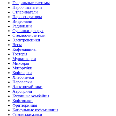
Гладильные системы
Пароочистители
Отпариватели
Парогенераторы
Видеоняни
Радионяни
Сушилки для рук
Стеклоочистители
Электровеники
Весы
Кофемашины
Тостеры
Мультиварки
Миксеры
Мясорубки
Кофеварки
Хлебопечки
Пароварки
Электрочайники
Аэрогрили
Кухонные комбайны
Кофемолки
Фритюрницы
Капсульные кофемашины
Соковыжималки