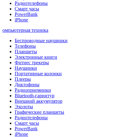
Радиотелефоны
Смарт часы
PowerBank
iPhone
омпьютерная техника
Беспроводные наушники
Телефоны
Планшеты
Электронные книги
Фитнес трекеры
Наушники
Портативные колонки
Плееры
Диктофоны
Радиоприемники
Bluetooth-гарнитур
Внешний аккумулятор
Эхолоты
Графические планшеты
Радиотелефоны
Смарт часы
PowerBank
iPhone