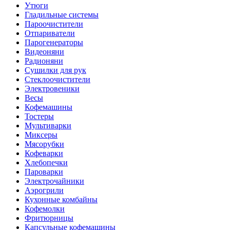
Утюги
Гладильные системы
Пароочистители
Отпариватели
Парогенераторы
Видеоняни
Радионяни
Сушилки для рук
Стеклоочистители
Электровеники
Весы
Кофемашины
Тостеры
Мультиварки
Миксеры
Мясорубки
Кофеварки
Хлебопечки
Пароварки
Электрочайники
Аэрогрили
Кухонные комбайны
Кофемолки
Фритюрницы
Капсульные кофемашины