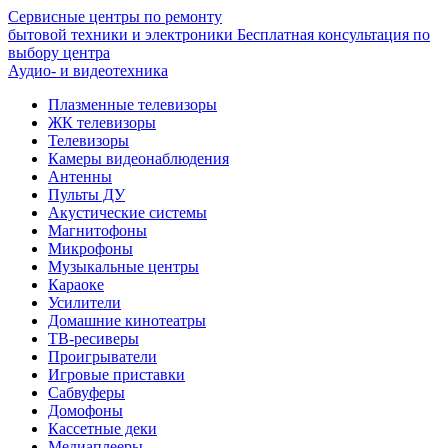
Сервисные центры по ремонту
бытовой техники и электроники
Бесплатная консультация по
выбору центра
Аудио- и видеотехника
Плазменные телевизоры
ЖК телевизоры
Телевизоры
Камеры видеонаблюдения
Антенны
Пульты ДУ
Акустические системы
Магнитофоны
Микрофоны
Музыкальные центры
Караоке
Усилители
Домашние кинотеатры
ТВ-ресиверы
Проигрыватели
Игровые приставки
Сабвуферы
Домофоны
Кассетные деки
Медиаплееры