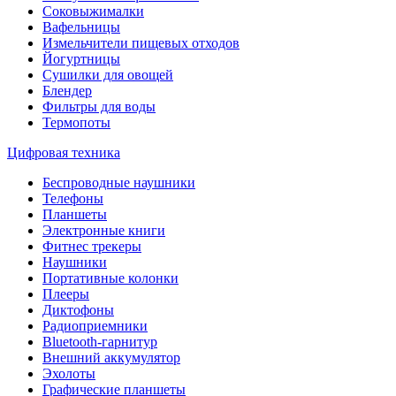
Соковыжималки
Вафельницы
Измельчители пищевых отходов
Йогуртницы
Сушилки для овощей
Блендер
Фильтры для воды
Термопоты
Цифровая техника
Беспроводные наушники
Телефоны
Планшеты
Электронные книги
Фитнес трекеры
Наушники
Портативные колонки
Плееры
Диктофоны
Радиоприемники
Bluetooth-гарнитур
Внешний аккумулятор
Эхолоты
Графические планшеты