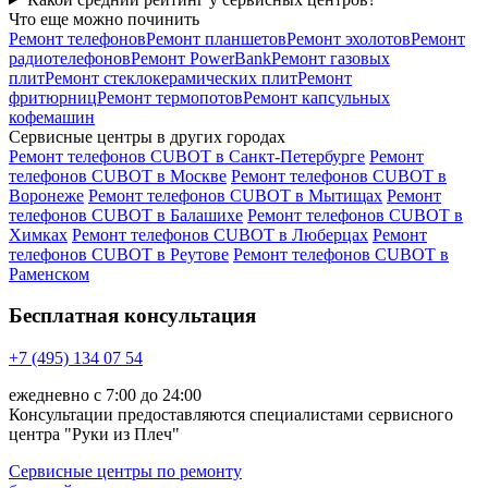
Что еще можно починить
Ремонт телефонов
Ремонт планшетов
Ремонт эхолотов
Ремонт
радиотелефонов
Ремонт PowerBank
Ремонт газовых
плит
Ремонт стеклокерамических плит
Ремонт
фритюрниц
Ремонт термопотов
Ремонт капсульных
кофемашин
Сервисные центры в других городах
Ремонт телефонов CUBOT в Санкт-Петербурге
Ремонт
телефонов CUBOT в Москве
Ремонт телефонов CUBOT в
Воронеже
Ремонт телефонов CUBOT в Мытищах
Ремонт
телефонов CUBOT в Балашихе
Ремонт телефонов CUBOT в
Химках
Ремонт телефонов CUBOT в Люберцах
Ремонт
телефонов CUBOT в Реутове
Ремонт телефонов CUBOT в
Раменском
Бесплатная консультация
+7 (495) 134 07 54
ежедневно с 7:00 до 24:00
Консультации предоставляются специалистами сервисного
центра "Руки из Плеч"
Сервисные центры по ремонту