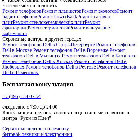
Что еще можно починить
Ремонт телефонов
Ремонт планшетов
Ремонт эхолотов
Ремонт
радиотелефонов
Ремонт PowerBank
Ремонт газовых
плит
Ремонт стеклокерамических плит
Ремонт
фритюрниц
Ремонт термопотов
Ремонт капсульных
кофемашин
Сервисные центры в других городах
Ремонт телефонов Dell в Санкт-Петербурге
Ремонт телефонов
Dell в Москве
Ремонт телефонов Dell в Воронеже
Ремонт
телефонов Dell в Мытищах
Ремонт телефонов Dell в Балашихе
Ремонт телефонов Dell в Химках
Ремонт телефонов Dell в
Люберцах
Ремонт телефонов Dell в Реутове
Ремонт телефонов
Dell в Раменском
Бесплатная консультация
+7 (495) 134 07 54
ежедневно с 7:00 до 24:00
Консультации предоставляются специалистами сервисного
центра "Руки из Плеч"
Сервисные центры по ремонту
бытовой техники и электроники