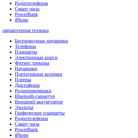
Радиотелефоны
Смарт часы
PowerBank
iPhone
омпьютерная техника
Беспроводные наушники
Телефоны
Планшеты
Электронные книги
Фитнес трекеры
Наушники
Портативные колонки
Плееры
Диктофоны
Радиоприемники
Bluetooth-гарнитур
Внешний аккумулятор
Эхолоты
Графические планшеты
Радиотелефоны
Смарт часы
PowerBank
iPhone