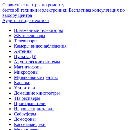
Сервисные центры по ремонту
бытовой техники и электроники
Бесплатная консультация по
выбору центра
Аудио- и видеотехника
Плазменные телевизоры
ЖК телевизоры
Телевизоры
Камеры видеонаблюдения
Антенны
Пульты ДУ
Акустические системы
Магнитофоны
Микрофоны
Музыкальные центры
Караоке
Усилители
Домашние кинотеатры
ТВ-ресиверы
Проигрыватели
Игровые приставки
Сабвуферы
Домофоны
Кассетные деки
Медиаплееры