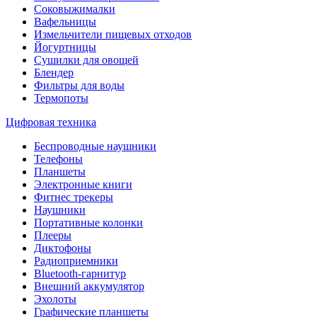
Соковыжималки
Вафельницы
Измельчители пищевых отходов
Йогуртницы
Сушилки для овощей
Блендер
Фильтры для воды
Термопоты
Цифровая техника
Беспроводные наушники
Телефоны
Планшеты
Электронные книги
Фитнес трекеры
Наушники
Портативные колонки
Плееры
Диктофоны
Радиоприемники
Bluetooth-гарнитур
Внешний аккумулятор
Эхолоты
Графические планшеты