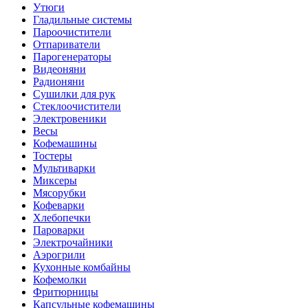
Утюги
Гладильные системы
Пароочистители
Отпариватели
Парогенераторы
Видеоняни
Радионяни
Сушилки для рук
Стеклоочистители
Электровеники
Весы
Кофемашины
Тостеры
Мультиварки
Миксеры
Мясорубки
Кофеварки
Хлебопечки
Пароварки
Электрочайники
Аэрогрили
Кухонные комбайны
Кофемолки
Фритюрницы
Капсульные кофемашины