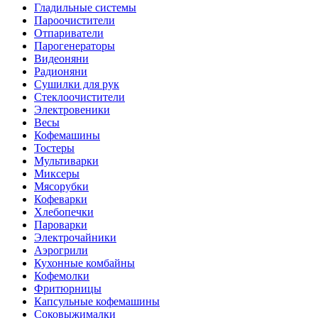
Гладильные системы
Пароочистители
Отпариватели
Парогенераторы
Видеоняни
Радионяни
Сушилки для рук
Стеклоочистители
Электровеники
Весы
Кофемашины
Тостеры
Мультиварки
Миксеры
Мясорубки
Кофеварки
Хлебопечки
Пароварки
Электрочайники
Аэрогрили
Кухонные комбайны
Кофемолки
Фритюрницы
Капсульные кофемашины
Соковыжималки