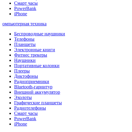
Смарт часы
PowerBank
iPhone
омпьютерная техника
Беспроводные наушники
Телефоны
Планшеты
Электронные книги
Фитнес трекеры
Наушники
Портативные колонки
Плееры
Диктофоны
Радиоприемники
Bluetooth-гарнитур
Внешний аккумулятор
Эхолоты
Графические планшеты
Радиотелефоны
Смарт часы
PowerBank
iPhone