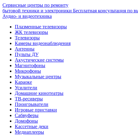
Сервисные центры по ремонту
бытовой техники и электроники
Бесплатная консультация по в
Аудио- и видеотехника
Плазменные телевизоры
ЖК телевизоры
Телевизоры
Камеры видеонаблюдения
Антенны
Пульты ДУ
Акустические системы
Магнитофоны
Микрофоны
Музыкальные центры
Караоке
Усилители
Домашние кинотеатры
ТВ-ресиверы
Проигрыватели
Игровые приставки
Сабвуферы
Домофоны
Кассетные деки
Медиаплееры