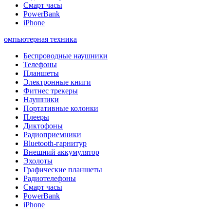
Смарт часы
PowerBank
iPhone
омпьютерная техника
Беспроводные наушники
Телефоны
Планшеты
Электронные книги
Фитнес трекеры
Наушники
Портативные колонки
Плееры
Диктофоны
Радиоприемники
Bluetooth-гарнитур
Внешний аккумулятор
Эхолоты
Графические планшеты
Радиотелефоны
Смарт часы
PowerBank
iPhone