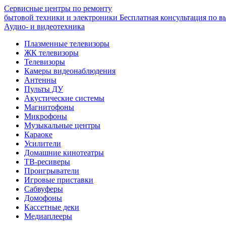
Сервисные центры по ремонту
бытовой техники и электроники
Бесплатная консультация по в
Аудио- и видеотехника
Плазменные телевизоры
ЖК телевизоры
Телевизоры
Камеры видеонаблюдения
Антенны
Пульты ДУ
Акустические системы
Магнитофоны
Микрофоны
Музыкальные центры
Караоке
Усилители
Домашние кинотеатры
ТВ-ресиверы
Проигрыватели
Игровые приставки
Сабвуферы
Домофоны
Кассетные деки
Медиаплееры