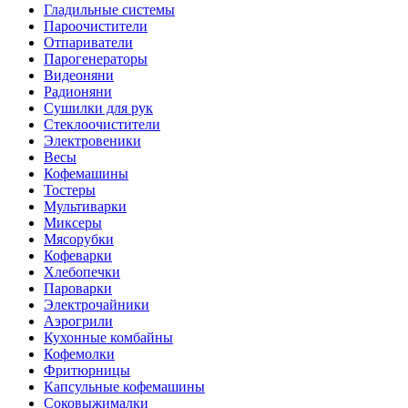
Гладильные системы
Пароочистители
Отпариватели
Парогенераторы
Видеоняни
Радионяни
Сушилки для рук
Стеклоочистители
Электровеники
Весы
Кофемашины
Тостеры
Мультиварки
Миксеры
Мясорубки
Кофеварки
Хлебопечки
Пароварки
Электрочайники
Аэрогрили
Кухонные комбайны
Кофемолки
Фритюрницы
Капсульные кофемашины
Соковыжималки