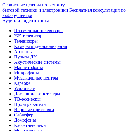
Сервисные центры по ремонту
бытовой техники и электроники
Бесплатная консультация по
выбору центра
Аудио- и видеотехника
Плазменные телевизоры
ЖК телевизоры
Телевизоры
Камеры видеонаблюдения
Антенны
Пульты ДУ
Акустические системы
Магнитофоны
Микрофоны
Музыкальные центры
Караоке
Усилители
Домашние кинотеатры
ТВ-ресиверы
Проигрыватели
Игровые приставки
Сабвуферы
Домофоны
Кассетные деки
Медиаплееры