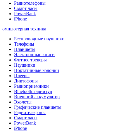
Радиотелефоны
Смарт часы
PowerBank
iPhone
омпьютерная техника
Беспроводные наушники
Телефоны
Планшеты
Электронные книги
Фитнес трекеры
Наушники
Портативные колонки
Плееры
Диктофоны
Радиоприемники
Bluetooth-гарнитур
Внешний аккумулятор
Эхолоты
Графические планшеты
Радиотелефоны
Смарт часы
PowerBank
iPhone