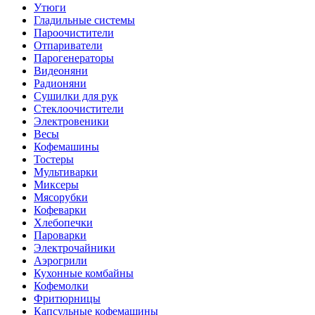
Утюги
Гладильные системы
Пароочистители
Отпариватели
Парогенераторы
Видеоняни
Радионяни
Сушилки для рук
Стеклоочистители
Электровеники
Весы
Кофемашины
Тостеры
Мультиварки
Миксеры
Мясорубки
Кофеварки
Хлебопечки
Пароварки
Электрочайники
Аэрогрили
Кухонные комбайны
Кофемолки
Фритюрницы
Капсульные кофемашины