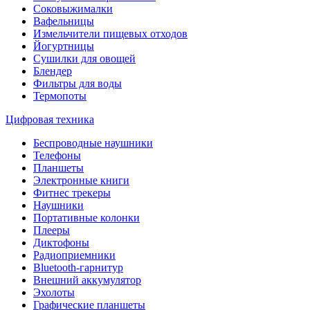
Соковыжималки
Вафельницы
Измельчители пищевых отходов
Йогуртницы
Сушилки для овощей
Блендер
Фильтры для воды
Термопоты
Цифровая техника
Беспроводные наушники
Телефоны
Планшеты
Электронные книги
Фитнес трекеры
Наушники
Портативные колонки
Плееры
Диктофоны
Радиоприемники
Bluetooth-гарнитур
Внешний аккумулятор
Эхолоты
Графические планшеты