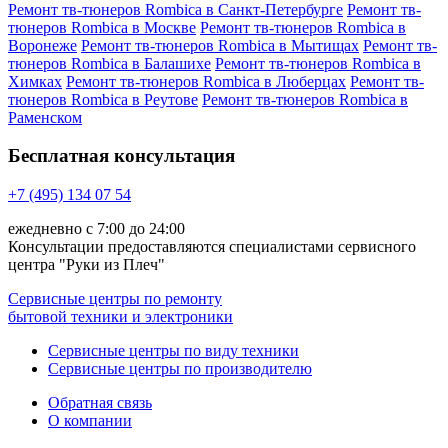
Ремонт тв-тюнеров Rombica в Санкт-Петербурге
Ремонт тв-
тюнеров Rombica в Москве
Ремонт тв-тюнеров Rombica в
Воронеже
Ремонт тв-тюнеров Rombica в Мытищах
Ремонт тв-
тюнеров Rombica в Балашихе
Ремонт тв-тюнеров Rombica в
Химках
Ремонт тв-тюнеров Rombica в Люберцах
Ремонт тв-
тюнеров Rombica в Реутове
Ремонт тв-тюнеров Rombica в
Раменском
Бесплатная консультация
+7 (495) 134 07 54
ежедневно с 7:00 до 24:00
Консультации предоставляются специалистами сервисного
центра "Руки из Плеч"
Сервисные центры по ремонту
бытовой техники и электроники
Сервисные центры по виду техники
Сервисные центры по производителю
Обратная связь
О компании