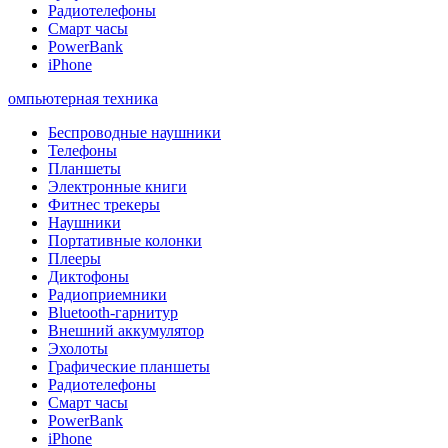
Радиотелефоны
Смарт часы
PowerBank
iPhone
омпьютерная техника
Беспроводные наушники
Телефоны
Планшеты
Электронные книги
Фитнес трекеры
Наушники
Портативные колонки
Плееры
Диктофоны
Радиоприемники
Bluetooth-гарнитур
Внешний аккумулятор
Эхолоты
Графические планшеты
Радиотелефоны
Смарт часы
PowerBank
iPhone