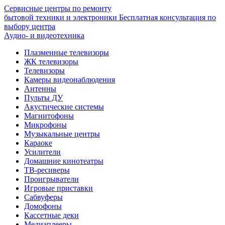
Сервисные центры по ремонту
бытовой техники и электроники
Бесплатная консультация по
выбору центра
Аудио- и видеотехника
Плазменные телевизоры
ЖК телевизоры
Телевизоры
Камеры видеонаблюдения
Антенны
Пульты ДУ
Акустические системы
Магнитофоны
Микрофоны
Музыкальные центры
Караоке
Усилители
Домашние кинотеатры
ТВ-ресиверы
Проигрыватели
Игровые приставки
Сабвуферы
Домофоны
Кассетные деки
Медиаплееры