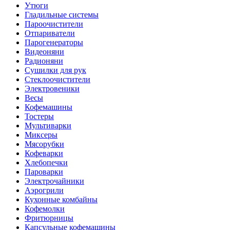
Утюги
Гладильные системы
Пароочистители
Отпариватели
Парогенераторы
Видеоняни
Радионяни
Сушилки для рук
Стеклоочистители
Электровеники
Весы
Кофемашины
Тостеры
Мультиварки
Миксеры
Мясорубки
Кофеварки
Хлебопечки
Пароварки
Электрочайники
Аэрогрили
Кухонные комбайны
Кофемолки
Фритюрницы
Капсульные кофемашины