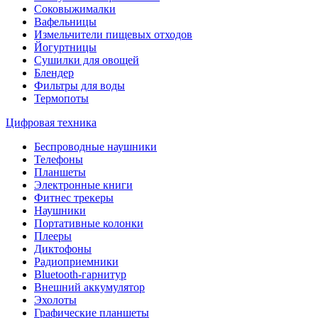
Соковыжималки
Вафельницы
Измельчители пищевых отходов
Йогуртницы
Сушилки для овощей
Блендер
Фильтры для воды
Термопоты
Цифровая техника
Беспроводные наушники
Телефоны
Планшеты
Электронные книги
Фитнес трекеры
Наушники
Портативные колонки
Плееры
Диктофоны
Радиоприемники
Bluetooth-гарнитур
Внешний аккумулятор
Эхолоты
Графические планшеты