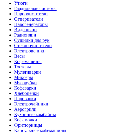
Утюги
Гладильные системы
Пароочистители
Отпариватели
Парогенераторы
Видеоняни
Радионяни
Сушилки для рук
Стеклоочистители
Электровеники
Весы
Кофемашины
Тостеры
Мультиварки
Миксеры
Мясорубки
Кофеварки
Хлебопечки
Пароварки
Электрочайники
Аэрогрили
Кухонные комбайны
Кофемолки
Фритюрницы
Капсульные кофемашины