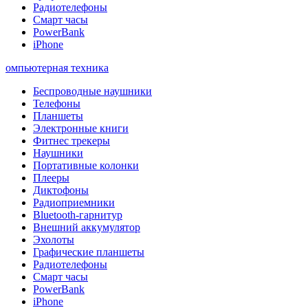
Радиотелефоны
Смарт часы
PowerBank
iPhone
омпьютерная техника
Беспроводные наушники
Телефоны
Планшеты
Электронные книги
Фитнес трекеры
Наушники
Портативные колонки
Плееры
Диктофоны
Радиоприемники
Bluetooth-гарнитур
Внешний аккумулятор
Эхолоты
Графические планшеты
Радиотелефоны
Смарт часы
PowerBank
iPhone