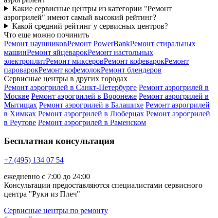
Какие сервисные центры из категории "Ремонт
аэрогрилей" имеют самый высокий рейтинг?
Какой средний рейтинг у сервисных центров?
Что еще можно починить
Ремонт наушников
Ремонт PowerBank
Ремонт стиральных
машин
Ремонт яйцеварок
Ремонт настольных
электроплит
Ремонт миксеров
Ремонт кофеварок
Ремонт
пароварок
Ремонт кофемолок
Ремонт блендеров
Сервисные центры в других городах
Ремонт аэрогрилей в Санкт-Петербурге
Ремонт аэрогрилей в
Москве
Ремонт аэрогрилей в Воронеже
Ремонт аэрогрилей в
Мытищах
Ремонт аэрогрилей в Балашихе
Ремонт аэрогрилей
в Химках
Ремонт аэрогрилей в Люберцах
Ремонт аэрогрилей
в Реутове
Ремонт аэрогрилей в Раменском
Бесплатная консультация
+7 (495) 134 07 54
ежедневно с 7:00 до 24:00
Консультации предоставляются специалистами сервисного
центра "Руки из Плеч"
Сервисные центры по ремонту