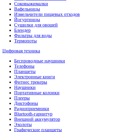
Соковыжималки
Вафельницы
Измельчители пищевых отходов
Йогуртницы
Сушилки для овощей
Блендер
Фильтры для воды
Термопоты
Цифровая техника
Беспроводные наушники
Телефоны
Планшеты
Электронные книги
Фитнес трекеры
Наушники
Портативные колонки
Плееры
Диктофоны
Радиоприемники
Bluetooth-гарнитур
Внешний аккумулятор
Эхолоты
Графические планшеты