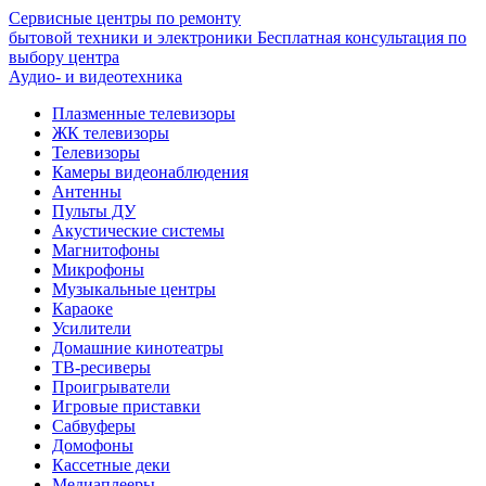
Сервисные центры по ремонту
бытовой техники и электроники
Бесплатная консультация по
выбору центра
Аудио- и видеотехника
Плазменные телевизоры
ЖК телевизоры
Телевизоры
Камеры видеонаблюдения
Антенны
Пульты ДУ
Акустические системы
Магнитофоны
Микрофоны
Музыкальные центры
Караоке
Усилители
Домашние кинотеатры
ТВ-ресиверы
Проигрыватели
Игровые приставки
Сабвуферы
Домофоны
Кассетные деки
Медиаплееры