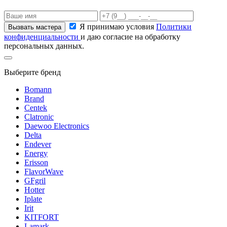
Я принимаю условия
Политики
конфиденциальности
и даю согласие на обработку
персональных данных.
Выберите бренд
Bomann
Brand
Centek
Clatronic
Daewoo Electronics
Delta
Endever
Energy
Erisson
FlavorWave
GFgril
Hotter
Iplate
Irit
KITFORT
Lamark