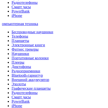
Радиотелефоны
Смарт часы
PowerBank
iPhone
омпьютерная техника
Беспроводные наушники
Телефоны
Планшеты
Электронные книги
Фитнес трекеры
Наушники
Портативные колонки
Плееры
Диктофоны
Радиоприемники
Bluetooth-гарнитур
Внешний аккумулятор
Эхолоты
Графические планшеты
Радиотелефоны
Смарт часы
PowerBank
iPhone