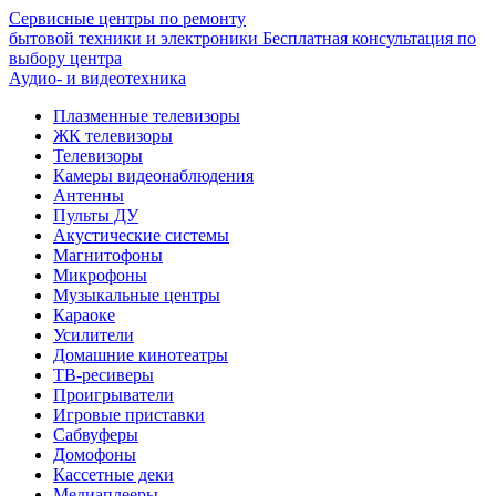
Сервисные центры по ремонту
бытовой техники и электроники
Бесплатная консультация по
выбору центра
Аудио- и видеотехника
Плазменные телевизоры
ЖК телевизоры
Телевизоры
Камеры видеонаблюдения
Антенны
Пульты ДУ
Акустические системы
Магнитофоны
Микрофоны
Музыкальные центры
Караоке
Усилители
Домашние кинотеатры
ТВ-ресиверы
Проигрыватели
Игровые приставки
Сабвуферы
Домофоны
Кассетные деки
Медиаплееры