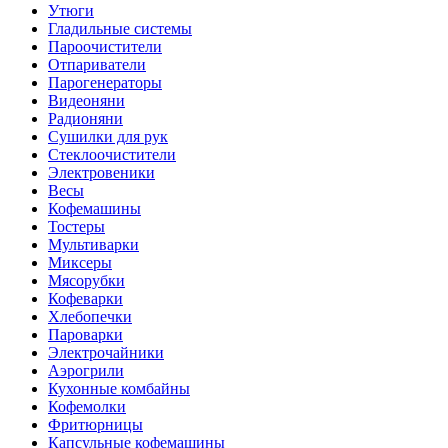
Утюги
Гладильные системы
Пароочистители
Отпариватели
Парогенераторы
Видеоняни
Радионяни
Сушилки для рук
Стеклоочистители
Электровеники
Весы
Кофемашины
Тостеры
Мультиварки
Миксеры
Мясорубки
Кофеварки
Хлебопечки
Пароварки
Электрочайники
Аэрогрили
Кухонные комбайны
Кофемолки
Фритюрницы
Капсульные кофемашины