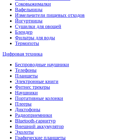
Соковыжималки
Вафельницы
Измельчители пищевых отходов
Йогуртницы
Сушилки для овощей
Блендер
Фильтры для воды
Термопоты
Цифровая техника
Беспроводные наушники
Телефоны
Планшеты
Электронные книги
Фитнес трекеры
Наушники
Портативные колонки
Плееры
Диктофоны
Радиоприемники
Bluetooth-гарнитур
Внешний аккумулятор
Эхолоты
Графические планшеты