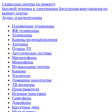
Сервисные центры по ремонту
бытовой техники и электроники
Бесплатная консультация по
выбору центра
Аудио- и видеотехника
Плазменные телевизоры
ЖК телевизоры
Телевизоры
Камеры видеонаблюдения
Антенны
Пульты ДУ
Акустические системы
Магнитофоны
Микрофоны
Музыкальные центры
Караоке
Усилители
Домашние кинотеатры
ТВ-ресиверы
Проигрыватели
Игровые приставки
Сабвуферы
Домофоны
Кассетные деки
Медиаплееры