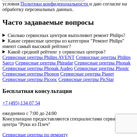
условия
Политики конфиденциальности
и даю согласие на
обработку персональных данных.
Часто задаваемые вопросы
Сколько сервисных центров выполняют ремонт Philips?
Какие сервисные центры из категории "Ремонт Philips"
имеют самый высокий рейтинг?
Какой средний рейтинг у сервисных центров?
Сервисные центры Philips AVENT
Сервисные центры Philips
Saeco
Сервисные центры Phiradar
Сервисные центры Phonak
Сервисные центры Phonak Audeo
Сервисные центры Phonic
Сервисные центры Phonon
Сервисные центры Piaget
Сервисные центры Picooc
Сервисные центры PicStar
Бесплатная консультация
+7 (495) 134 07 54
ежедневно с 7:00 до 24:00
Консультации предоставляются специалистами сервисного
центра "Руки из Плеч"
Сервисные центры по ремонту