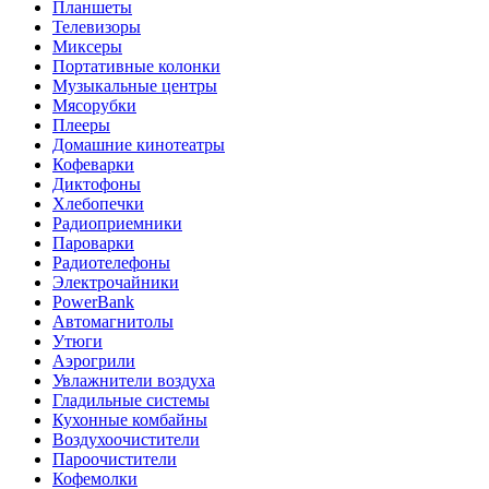
Планшеты
Телевизоры
Миксеры
Портативные колонки
Музыкальные центры
Мясорубки
Плееры
Домашние кинотеатры
Кофеварки
Диктофоны
Хлебопечки
Радиоприемники
Пароварки
Радиотелефоны
Электрочайники
PowerBank
Автомагнитолы
Утюги
Аэрогрили
Увлажнители воздуха
Гладильные системы
Кухонные комбайны
Воздухоочистители
Пароочистители
Кофемолки