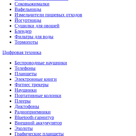
Соковыжималки
Вафельницы
Измельчители пищевых отходов
Йогуртницы
Сушилки для овощей
Блендер
Фильтры для воды
Термопоты
Цифровая техника
Беспроводные наушники
Телефоны
Планшеты
Электронные книги
Фитнес трекеры
Наушники
Портативные колонки
Плееры
Диктофоны
Радиоприемники
Bluetooth-гарнитур
Внешний аккумулятор
Эхолоты
Графические планшеты