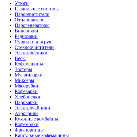
Утюги
Гладильные системы
Пароочистители
Отпариватели
Парогенераторы
Видеоняни
Радионяни
Сушилки для рук
Стеклоочистители
Электровеники
Весы
Кофемашины
Тостеры
Мультиварки
Миксеры
Мясорубки
Кофеварки
Хлебопечки
Пароварки
Электрочайники
Аэрогрили
Кухонные комбайны
Кофемолки
Фритюрницы
Капсульные кофемашины