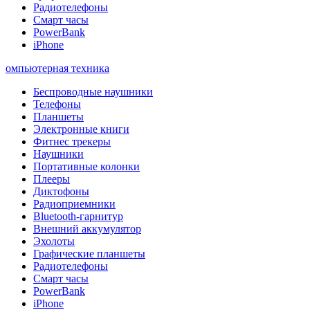
Радиотелефоны
Смарт часы
PowerBank
iPhone
омпьютерная техника
Беспроводные наушники
Телефоны
Планшеты
Электронные книги
Фитнес трекеры
Наушники
Портативные колонки
Плееры
Диктофоны
Радиоприемники
Bluetooth-гарнитур
Внешний аккумулятор
Эхолоты
Графические планшеты
Радиотелефоны
Смарт часы
PowerBank
iPhone