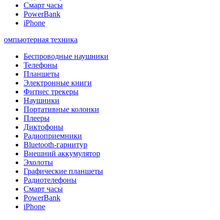
Смарт часы
PowerBank
iPhone
омпьютерная техника
Беспроводные наушники
Телефоны
Планшеты
Электронные книги
Фитнес трекеры
Наушники
Портативные колонки
Плееры
Диктофоны
Радиоприемники
Bluetooth-гарнитур
Внешний аккумулятор
Эхолоты
Графические планшеты
Радиотелефоны
Смарт часы
PowerBank
iPhone