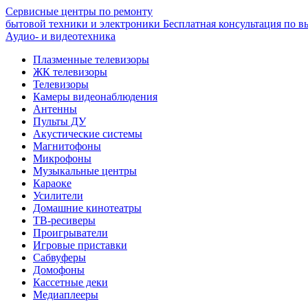
Сервисные центры по ремонту
бытовой техники и электроники
Бесплатная консультация по в
Аудио- и видеотехника
Плазменные телевизоры
ЖК телевизоры
Телевизоры
Камеры видеонаблюдения
Антенны
Пульты ДУ
Акустические системы
Магнитофоны
Микрофоны
Музыкальные центры
Караоке
Усилители
Домашние кинотеатры
ТВ-ресиверы
Проигрыватели
Игровые приставки
Сабвуферы
Домофоны
Кассетные деки
Медиаплееры