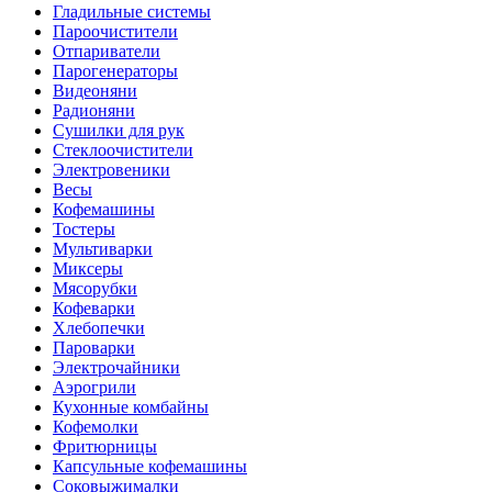
Гладильные системы
Пароочистители
Отпариватели
Парогенераторы
Видеоняни
Радионяни
Сушилки для рук
Стеклоочистители
Электровеники
Весы
Кофемашины
Тостеры
Мультиварки
Миксеры
Мясорубки
Кофеварки
Хлебопечки
Пароварки
Электрочайники
Аэрогрили
Кухонные комбайны
Кофемолки
Фритюрницы
Капсульные кофемашины
Соковыжималки